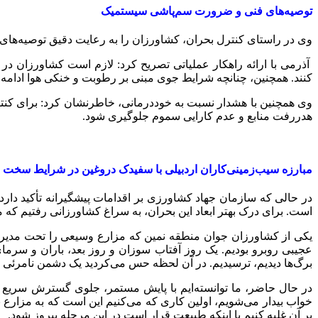
توصیه‌های فنی و ضرورت سم‌پاشی سیستمیک
وی در راستای کنترل بحران، کشاورزان را به رعایت دقیق توصیه‌های فن
آذرمی با ارائه راهکار عملیاتی تصریح کرد: لازم است کشاورزان د
کنند. همچنین، چنانچه شرایط جوی مبنی بر رطوبت و خنکی هوا ادامه یا
وی همچنین با هشدار نسبت به خوددرمانی، خاطرنشان کرد: برای کنترل
هدررفت منابع و عدم کارایی سموم جلوگیری شود.
مبارزه سیب‌زمینی‌کاران اردبیلی با سفیدک دروغین در شرایط سخت
در حالی که سازمان جهاد کشاورزی بر اقدامات پیشگیرانه تأکید داردو
است. برای درک بهتر ابعاد این بحران، به سراغ کشاورزانی رفتیم که مس
یکی از کشاورزان جوان منطقه نمین که مزارع وسیعی را تحت مدیریت د
عجیبی روبرو بودیم. یک روز آفتاب سوزان و روز بعد، باران و سرمای
برگ‌ها دیدیم، ترسیدیم. در آن لحظه حس می‌کردید یک دشمن نامرئی
در حال حاضر، ما توانسته‌ایم با پایش مستمر، جلوی گسترش سریع را 
خواب بیدار می‌شویم، اولین کاری که می‌کنیم این است که به مزارع برو
بر آن غلبه کنیم یا اینکه طبیعت قرار است در این مرحله پیروز شود.