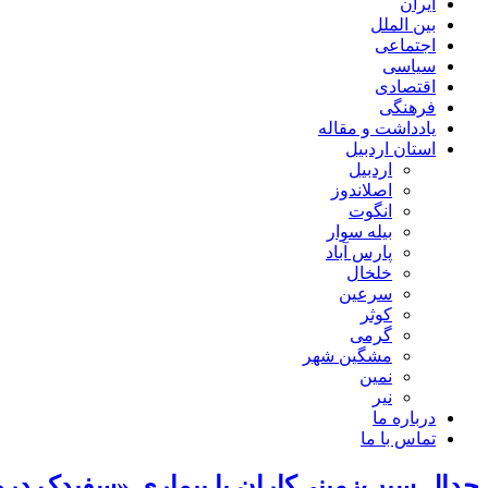
ایران
بین الملل
اجتماعی
سیاسی
اقتصادی
فرهنگی
یادداشت و مقاله
استان اردبیل
اردبیل
اصلاندوز
انگوت
بیله سوار
پارس آباد
خلخال
سرعین
کوثر
گرمی
مشگین شهر
نمین
نیر
درباره ما
تماس با ما
جدال سیب‌زمینی‌کاران با بیماری «سفیدک درو