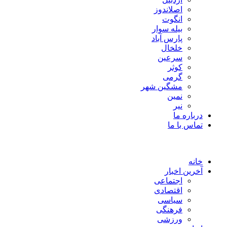
اصلاندوز
انگوت
بیله سوار
پارس آباد
خلخال
سرعین
کوثر
گرمی
مشگین شهر
نمین
نیر
درباره ما
تماس با ما
خانه
آخرین اخبار
اجتماعی
اقتصادی
سیاسی
فرهنگی
ورزشی