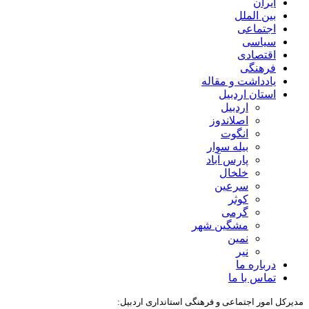
ایران
بین الملل
اجتماعی
سیاسی
اقتصادی
فرهنگی
یادداشت و مقاله
استان اردبیل
اردبیل
اصلاندوز
انگوت
بیله سوار
پارس آباد
خلخال
سرعین
کوثر
گرمی
مشگین شهر
نمین
نیر
درباره ما
تماس با ما
مدیرکل امور اجتماعی و فرهنگی استانداری اردبیل: