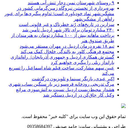
۹ روستای شهرستان نمین دچار تنش آبی هستند
بهره‌برداری از نخستین نیروگاه زمین‌گرمایی کشور در
مشگین‌شهر نماد خودباوری است/ تداوم پیگیری‌ها برای عبور
راه‌آهن از مشگین‌شهر
سزارین در تاریخ‌های رُند خطرناک و غیر قانونی است
۲۳۰ میلیارد تومان برای تالار شهر اردبیل تأمین شد
پرداخت ماهانه بیش از ۱۰۰ میلیارد تومان به هنرمندان از
طریق صندوق هنر
تیم ۱۸ نفره درمان اردبیل در مهران مستقر می‌شود
مجتمع فرهنگی کلور به بالندگی خلخال کمک می‌کند
گسترش همکاری اردبیل و جمهوری آذربایجان/ راه‌اندازی
بارانداز ریلی را پیگیری خواهیم کرد
عیین سهم مشارکت، ساخت فیلم شاه‌ اسماعیل را تسریع
می‌کند
اکبر عبدی، بازیگر سینما و تلویزیون درگذشت
مرگ تدریجی رودخانه قره‌سو زیر بار سنگین پساب شهری
هشدار محیط‌زیست اردبیل نسبت به آتش‌سوزی مراتع
وکیل کار چاق‌کن در اردبیل دستگیر شد
تمام حقوق این وب سایت برای "کلبه خبر" محفوظ است.
طراحی و پشتیبانی سایت: حامد صدیقی 09358684397