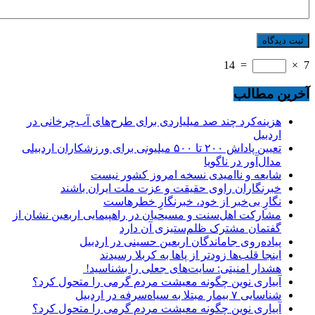
14
=
×
7
آخرین مطالب
هزینه‌کرد چند صد میلیاردی برای طرح‌های آب‌چرخانی در
اردبیل
تعیین پاداش ۲۰۰ تا ۵۰۰ میلیونی برای ورزشکاران اردبیلی
مدال‌آور در ناگویا
شایعه و ناامیدی نسخه امروز کشور نیست
خبرنگاران راوی حقیقت و عزت ملت ایران باشند
نگارِ بی‌خبر از خود، خبرنگارِ خطرهاست
مشارکت اهل‌سنت و مسیحیان در راهپیمایی اربعین نشان از
گفتمان مشترک ظلم‌ستیزی آن دارد
پیاده‌روی جاماندگان اربعین حسینی در اردبیل
اینجا قلب‌ها زودتر از پاها به کربلا رسیدند
هشدار امنیتی: سایت‌های جعلی را بشناسید!
آبیاری نوین چگونه معیشت مردم گرمی را متحول کرد؟
شناسایی ۷ بیمار مبتلا به سیاه‌سرفه در اردبیل
آبیاری نوین چگونه معیشت مردم گرمی را متحول کرد؟