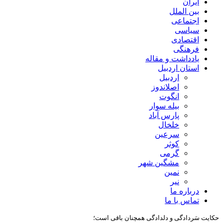
ایران
بین الملل
اجتماعی
سیاسی
اقتصادی
فرهنگی
یادداشت و مقاله
استان اردبیل
اردبیل
اصلاندوز
انگوت
بیله سوار
پارس آباد
خلخال
سرعین
کوثر
گرمی
مشگین شهر
نمین
نیر
درباره ما
تماس با ما
حکایت سَردادگی و دلدادگی همچنان باقی است؛