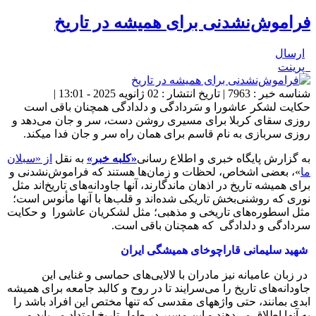
فراموش‌نشدنی برای همیشه در تاریخ
ارسال
پرینت
شناسه خبر : 7963 | تاریخ انتشار : 02 ژانویه 2025 - 13:01 |
حکایت لشکر عاشورا و سَردادگی و دلدادگی همچنان باقی است
روزی سقای کربلا برای مسیری روشن دست، سر و جان می‌دهد و
روزی سربازی به نام قاسم برای همان راه سر و جان فدا می‎کند.
به گزارش پایگاه خبری و اطلاع رسانی
«کلبه خبر»
به نقل
از «سبلان
ما
»، بعضی اشخاص، لحظات و زمان‌ها هستند که فراموش‌نشدنی و
برای همیشه تاریخ در اذهان ماندگارند، آنها جاودانه‌های تاریخ‌اند مثل
نوری که روشنی‌بخش تاریکی شده‌اند و قلب‌ها با آنها مأنوس است؛
مثل اسطوره‌های تاریخی و مذهبی؛ مثل لشکریان عاشورا و حکایت
سردادگی و دلدادگی که همچنان باقی است.
شهید سلیمانی قاراچوخای همیشگی ایران
در زبان عامیانه نیز مادران با لالایی‌های حماسی و غنایی این
جاودانه‌های تاریخ را می‌سرایند تا در روح و کالبد جامعه برای همیشه
ابدی بمانند، حتی واژه‎های مقدسی که تنها مختص این افراد باشد را
به آنها اطلاق می‌دهند و این مسیر در طول تاریخ امتداد می‌یابد و