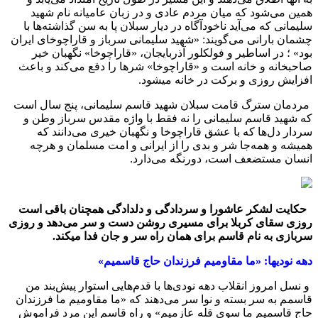
همین می‌شود که میان مردم عادی و در زبان عامیانه نام شهید
سلیمانی که می‌آید ناخودآگاه در دیار سبلان پا به سن گذاشته‌ها با
چشمان بارانی می‌گویند: «شهید سلیمانی سرباز و قاراچوخای ایران
بود» ؛ در اساطیر و فولکلور آذربایجان، «قاراچوخا» نگهبان خیر
صاحبخانه و خانه است و «قاراچوخا» شرها را دفع می‌کند و باعث
افزایش روزی و برکت در خانه می‎شود.
مردمان سترگ قامت سبلان شهید قاسم سلیمانی، پنج سال است
که شهید قاسم سلیمانی را نه فقط با واژه مقدس سرباز وطن و
سردار دل‌ها که با عشق قاراچوخا و نگهبان خیری می‌دانند که
همیشه و همه‌جا شر و بدی را از ایرانی و امت مسلمان و هرچه
انسان مستضعف است، دورنگه می‌دارد.
حکایت لشکر عاشورا و سردادگی و دلدادگی همچنان باقی است
روزی سقای کربلا برای مسیری روشن دست و سر می‌دهد و روزی
سربازی به نام قاسم برای همان راه سر و جان فدا می‎کند.
دهه نودی‎ها: «ما مقاومیم فرزندان حاج قاسمیم»
و نسل امروز انقلاب دهه نودی‌ها با قدم‌هایی استوار پیش‌بند من
قاسمم به سر بسته و نوا سر می‌دهند که «ما مقاومیم ما فرزندان
حاج قاسمیم ما سوی قله عازمیم» و راه قاسم این مرد فراموش