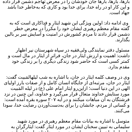
بارها، بارها، بارها جان خودشان را در معرض تهاجم دشمن قرار داده
و این کار او در راه خدا، برای خدا بود و کاری که به‌خاطر خدا باشد
جهاد است.
وی ادامه داد: اولین ویژگی این شهید ایثار و فداکاری است که به
گفته مقام معظم رهبری ایشان خود را مکرراً در معرض خطر
دشمن قرار دادند تا مردم کشورش در امنیت و آسایش سر بر بالین
بگذارند.
مسئول دفتر نمایندگی ولی‌فقیه در سپاه شهرستان نیر اظهار
داشت: اهمیت و ارزش ایثار در جان، فراتر از ایثار در مال است و
کمتر کسی است که حاضر شود زندگی دیگری را بر زندگی خود
مقدم بدارد.
وی در وصف کلمه ایثار در جان، با اشاره به شب لیله‎المَبیت گفت:
ایثار در جان، مرتبه‌ای از جایگاه انسان کامل و از صفات بارز اولیای
الهی در این دنیا است؛ ازاین‌رو ایثار امام علی (ع) در لیله المَبیت
مورد ستایش خداوند متعال قرار می‌گیرد و خداوند، این چنین در نزد
فرشتگان به آن مباهات می‎کنند و در آیه ۲۰۷ سوره بقره آمده است:
و کسانی از مردم، جانشان را برای به‌دست‌آوردن رضایت خدا، سودا
می‌کنند.
متوسل با اشاره به بیانات مقام معظم رهبری در مورد شهید
سلیمانی به تبیین سخنان ایشان در مورد ایثار گفت: ایثارگران به