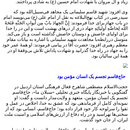
زیاد و آل مروان با شهادت امام حسین (ع) به شادی پرداختند.
وی افزود: شهید قاسم سلیمانی یک مجاهد فی‌سبیل‌الله بود که
سیدرضی در کتاب نهج‌البلاغه به نقل از امام علی (ع) می‌نویسد امام
در باب جهاد برای خدا فرمودند: إِنَّ الجِهادَ بابٌ مِن أَبوابِ الجَنَّهِ فَتَحَهُ
اللّه لِخاصَّهِ أَولیائِهِ جهاد دری از درهای بهشت است و این در را خدا
برای اولیای خاصش و دوستان خاصش گذاشته است و باز می‌کند.
متوسل دررابطه‌با مجاهدت شهید سلیمانی با اشاره به بیانات مقام
معظم رهبری افزود: حضرت آقا در پیامی فرمودند: او همهٔ عمر خود
را به جهاد در راه خدا گذرانید و شهادت پاداش تلاش بی‌وقفهٔ او در
همهٔ این سالیان بود.
حاج‌قاسم تجسم یک انسان مؤمن بود
حجت‌الاسلام مصطفی شاهرخ فعال فرهنگی استان اردبیل در
گفتگویی با خبرنگار پایگاه خبری تحلیلی «سبلان ما»، حاج‌قاسم
تجسم یک انسان مؤمن، متعهد و ولایت‌مدار دانست و گفت: او
نمونه‌ای کامل از فرماندهی بود که عشق به خدا، اخلاص در عمل و
تقوا را سرلوحه کار خود قرار داده بود؛ حاج‌قاسم، انسانی بود که از
سختی‌ها نهراسید و در راه دفاع از ارزش‌های اسلامی و امنیت ملت
ایران، از جان خود گذشت.
وی گفت: واقعیت این است که حاج‌قاسم ولایت‌مداری را نه‌تنها