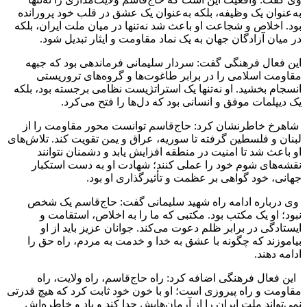
به‌عنوان یک وظیفه، بلکه به‌عنوان یک عشق در قلب خود پرورانده
بود. اخلاص و شجاعت او باعث شد نه‌تنها در میان ملت ایران، بلکه
در میان آزادگان جهان به یک نماد مقاومت و ایثار تبدیل شود.
این فعال فرهنگی گفت: سردار سلیمانی فرماندهی بود که جبهه
مقاومت اسلامی را در برابر طاغوت‌ها و گروه‌های تروریستی
انسجام بخشید. او نه‌تنها یک استراتژیست نظامی برجسته بود، بلکه
یک دیپلمات موفق و انسانی بود که دل‌ها را فتح می‌کرد.
شاهرخ خاطرنشان کرد: حاج‌قاسم توانست محور مقاومت را از
لبنان و فلسطین گرفته تا سوریه، عراق و یمن تقویت کند. تلاش‌های
او باعث شد تا امنیت در منطقه افزایش یابد و دشمنان نتوانند
نقشه‌های شوم خود را عملی کنند؛ شهادت او به دست استکبار
جهانی، خود گواهی بر عظمت و تأثیرگذاری او بود.
وی درباره ادامه راه شهید سلیمانی گفت: حاج‌قاسم یک شخص
نبود؛ او یک مکتب بود. مکتبی که ما را به اخلاص، استقامت و
ایستادگی در برابر ظلم دعوت می‌کند. جوانان عزیز باید از او
بیاموزند که چگونه با عشق به خدا و خدمت به مردم، راه حق را
ادامه دهند.
این فعال فرهنگی اضافه کرد: راه حاج‌قاسم، راه ولایت، راه
مقاومت و راه پیروزی است؛ او با خون خود ثابت کرد که هیچ قدرتی
نمی‌تواند ملت ایران را از آرمان‌هایش جدا کند و یاد و خاطره‌اش