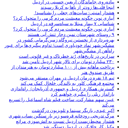
پیاده‌روی جاماندگان اربعین حسینی در اردبیل
اینجا قلب‌ها زودتر از پاها به کربلا رسیدند
هشدار امنیتی: سایت‌های جعلی را بشناسید!
آبیاری نوین چگونه معیشت مردم گرمی را متحول کرد؟
شناسایی ۷ بیمار مبتلا به سیاه‌سرفه در اردبیل
آبیاری نوین چگونه معیشت مردم گرمی را متحول کرد؟
۹ روستای شهرستان نمین دچار تنش آبی هستند
بهره‌برداری از نخستین نیروگاه زمین‌گرمایی کشور در
مشگین‌شهر نماد خودباوری است/ تداوم پیگیری‌ها برای عبور
راه‌آهن از مشگین‌شهر
سزارین در تاریخ‌های رُند خطرناک و غیر قانونی است
۲۳۰ میلیارد تومان برای تالار شهر اردبیل تأمین شد
پرداخت ماهانه بیش از ۱۰۰ میلیارد تومان به هنرمندان از
طریق صندوق هنر
تیم ۱۸ نفره درمان اردبیل در مهران مستقر می‌شود
مجتمع فرهنگی کلور به بالندگی خلخال کمک می‌کند
گسترش همکاری اردبیل و جمهوری آذربایجان/ راه‌اندازی
بارانداز ریلی را پیگیری خواهیم کرد
عیین سهم مشارکت، ساخت فیلم شاه‌ اسماعیل را تسریع
می‌کند
اکبر عبدی، بازیگر سینما و تلویزیون درگذشت
مرگ تدریجی رودخانه قره‌سو زیر بار سنگین پساب شهری
هشدار محیط‌زیست اردبیل نسبت به آتش‌سوزی مراتع
وکیل کار چاق‌کن در اردبیل دستگیر شد