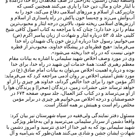
واسطه ایمان راستین، به‌راحتی در صف مجاهدان راه خدا درآمده و
با ایثار جان و مال، دین خدا را یاری می‌کنند همچنین کسی که
جان‌برکف از اسلام و مرزهای اسلامی دفاع می‌کند، خود را به
آب‌وآتش می‌زند و چه‌بسا خون پاکش در راه پاسداری از اسلام و
ارزش‌های اسلامی ریخته شود، بالاترین درجه ایثار و محبوب‌ترین
مقام را نزد خدا دارد؛ چنان که با مراجعه به کتاب اصول کافی شیخ
کلینی جلد ۵، ۵۳ درباره ایثار و شهادت از زبان پیامبر اکرم (ص)
می‌خوانیم: رسول خدا درباره ارزش خون پاک شهیدان راه خدا
می‌فرماید: «هیچ قطره‌ای در پیشگاه خداوند، محبوب‌تر از قطره
خونی نیست که در راه خدا ریخته می‌شود».
وی در مورد وصف اخلاص شهید سلیمانی با اشاره به بیانات مقام
معظم رهبری گفت: همهٔ خدمات این شهید در راه خدا، برای خدا
بوده و درباره اهمیت اخلاص می‌توان به بیانات امام صادق (ع) در
مورد نقش امنیتی اخلاص بر روان آدمی مراجعه کرد که می‌فرماید:
اگر مؤمن خود را برای خدا خالص گرداند، خداوند هر چیزی را از او
خواهد ترساند حتی حشرات زمین، درندگان [صحرا] و پرندگان هوا را
از او می‌ترساند و در کتاب کنز العمال، جلد سوم، صفحه ۶۷۴ در
خصوصشان و درجه اخلاص می‌خوانیم هر چیزی در برابر مؤمن
مخلص رام است و هیبتش بر همه آشکار است.
مسئول دفتر نمایندگی ولی‌فقیه در سپاه شهرستان نیر بیان کرد:
واقعاً دشمن از سردار سلیمانی می‌ترسید و این به‌خاطر ویژگی
شهید سلیمانی بود که به غیر خدا از احدی نترسید و امروز دشمن با
شهادت ایشان جشن و شادی می‌کنند همان‌طور که بنی‌امیه و آل