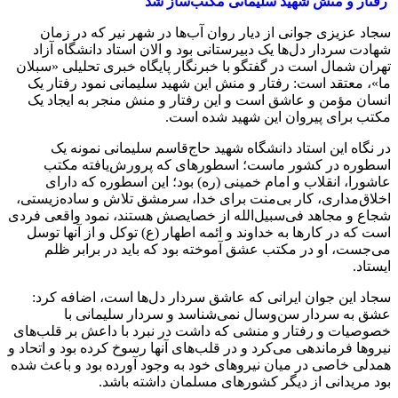
رفتار و منش شهید سلیمانی مکتب‌ساز شد
سجاد عزیزی جوانی از دیار روان آب‌ها در شهر نیر که در زمان
شهادت سردار دل‌ها یک دبیرستانی بود و الان استاد دانشگاه آزاد
تهران شمال است در گفتگو با خبرنگار پایگاه خبری تحلیلی «سبلان
ما»، معتقد است: رفتار و منش این شهید سلیمانی نمود رفتار یک
انسان مؤمن و عاشق است و این رفتار و منش منجر به ایجاد یک
مکتب برای پیروان این شهید شده است.
در نگاه این استاد دانشگاه شهید حاج‌قاسم سلیمانی نمونه یک
اسطوره در کشور ماست؛ اسطوره‎ای که پرورش‌یافته مکتب
عاشورا، انقلاب و امام خمینی (ره) بود؛ این اسطوره که دارای
اخلاق‌مداری، کار بی‌منت برای خدا، سرمشق تلاش و ساده‌زیستی،
شجاع و مجاهد فی‌سبیل‌الله از خصایصش هستند، نمود واقعی فردی
است که در کارها به خداوند و ائمه اطهار (ع) توکل و از آنها توسل
می‌جست، او در مکتب عشق آموخته بود که باید در برابر ظلم
ایستاد.
سجاد این جوان ایرانی که عاشق سردار دل‌ها است، اضافه کرد:
عشق به سردار سن‌وسال نمی‌شناسد و سردار سلیمانی با
خصوصیات و رفتار و منشی که داشت در نبرد با داعش بر قلب‌های
نیروها فرماندهی می‌کرد و در قلب‌های آنها رسوخ کرده بود و اتحاد و
همدلی خاصی در میان نیروهای خود به وجود آورده بود و باعث شده
بود مریدانی از دیگر کشورهای مسلمان داشته باشد.