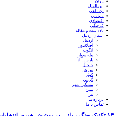
ایران
بین الملل
اجتماعی
سیاسی
اقتصادی
فرهنگی
یادداشت و مقاله
استان اردبیل
اردبیل
اصلاندوز
انگوت
بیله سوار
پارس آباد
خلخال
سرعین
کوثر
گرمی
مشگین شهر
نمین
نیر
درباره ما
تماس با ما
۱۴ تکنیک جنگ روانی در پوشش خبری انتخابات