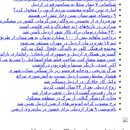
شناسایی ۷ بیمار مبتلا به سیاه‌سرفه در اردبیل
آبیاری نوین چگونه معیشت مردم گرمی را متحول کرد؟
۹ روستای شهرستان نمین دچار تنش آبی هستند
بهره‌برداری از نخستین نیروگاه زمین‌گرمایی کشور در مشگین‌شه
سزارین در تاریخ‌های رُند خطرناک و غیر قانونی است
۲۳۰ میلیارد تومان برای تالار شهر اردبیل تأمین شد
پرداخت ماهانه بیش از ۱۰۰ میلیارد تومان به هنرمندان از طریق صندوق هنر
تیم ۱۸ نفره درمان اردبیل در مهران مستقر می‌شود
مجتمع فرهنگی کلور به بالندگی خلخال کمک می‌کند
گسترش همکاری اردبیل و جمهوری آذربایجان/ راه‌اندازی باراندا
عیین سهم مشارکت، ساخت فیلم شاه‌ اسماعیل را تسریع می‌ک
اکبر عبدی، بازیگر سینما و تلویزیون درگذشت
مرگ تدریجی رودخانه قره‌سو زیر بار سنگین پساب شهری
هشدار محیط‌زیست اردبیل نسبت به آتش‌سوزی مراتع
وکیل کار چاق‌کن در اردبیل دستگیر شد
زوج اردبیلی بعد از ۲۴ سال آشتی کردند
پرواز رفت‌وبرگشت اردبیل – نجف برقرار شد
نجات گردشگر گیلانی از مرگ در منطقه مشکول
نرخ مصوب کرایه اتوبوس‌های اربعین اردبیل تعیین شد
نام‌نویسی ۹ هزار اردبیلی برای حضور در پیاده‌روی اربعین