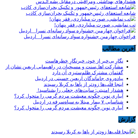
هشدارهاى بهداشتى ومراقبتى درمقابل پشه آئـدس
شایعه استعفای رئیس‌جمهور و تکنیک بحران‌سازی کاذب
تب نمایشی، صورت میلیاردی، فقر پنهان!
فراخوان چهارمین جشنواره سواد رسانه‌ای نسرا _ اردبیل
آخرین مطالب
نگارِ بی‌خبر از خود، خبرنگارِ خطرهاست
مشارکت اهل‌سنت و مسیحیان در راهپیمایی اربعین نشان از
گفتمان مشترک ظلم‌ستیزی آن دارد
پیاده‌روی جاماندگان اربعین حسینی در اردبیل
اینجا قلب‌ها زودتر از پاها به کربلا رسیدند
هشدار امنیتی: سایت‌های جعلی را بشناسید!
آبیاری نوین چگونه معیشت مردم گرمی را متحول کرد؟
شناسایی ۷ بیمار مبتلا به سیاه‌سرفه در اردبیل
آبیاری نوین چگونه معیشت مردم گرمی را متحول کرد؟
گزارش