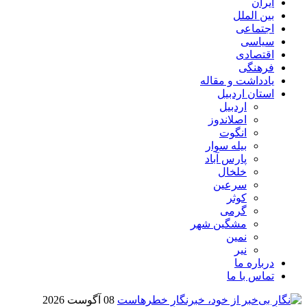
ایران
بین الملل
اجتماعی
سیاسی
اقتصادی
فرهنگی
یادداشت و مقاله
استان اردبیل
اردبیل
اصلاندوز
انگوت
بیله سوار
پارس آباد
خلخال
سرعین
کوثر
گرمی
مشگین شهر
نمین
نیر
درباره ما
تماس با ما
08 آگوست 2026