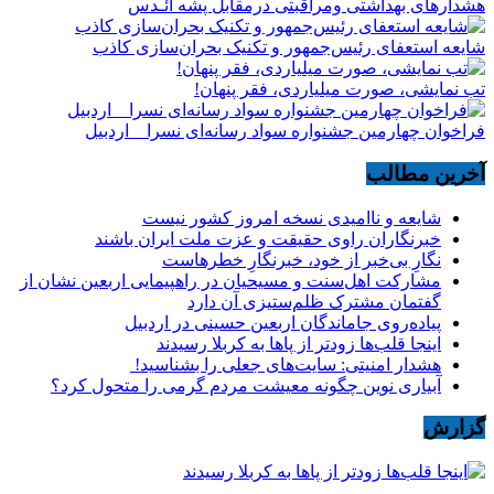
هشدارهاى بهداشتى ومراقبتى درمقابل پشه آئـدس
شایعه استعفای رئیس‌جمهور و تکنیک بحران‌سازی کاذب
تب نمایشی، صورت میلیاردی، فقر پنهان!
فراخوان چهارمین جشنواره سواد رسانه‌ای نسرا _ اردبیل
آخرین مطالب
شایعه و ناامیدی نسخه امروز کشور نیست
خبرنگاران راوی حقیقت و عزت ملت ایران باشند
نگارِ بی‌خبر از خود، خبرنگارِ خطرهاست
مشارکت اهل‌سنت و مسیحیان در راهپیمایی اربعین نشان از
گفتمان مشترک ظلم‌ستیزی آن دارد
پیاده‌روی جاماندگان اربعین حسینی در اردبیل
اینجا قلب‌ها زودتر از پاها به کربلا رسیدند
هشدار امنیتی: سایت‌های جعلی را بشناسید!
آبیاری نوین چگونه معیشت مردم گرمی را متحول کرد؟
گزارش