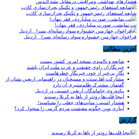
هشدارهاى بهداشتى ومراقبتى درمقابل پشه آئـدس
شایعه استعفای رئیس‌جمهور و تکنیک بحران‌سازی کاذب
تب نمایشی، صورت میلیاردی، فقر پنهان!
فراخوان چهارمین جشنواره سواد رسانه‌ای نسرا _ اردبیل
آخرین مطالب
شایعه و ناامیدی نسخه امروز کشور نیست
خبرنگاران راوی حقیقت و عزت ملت ایران باشند
نگارِ بی‌خبر از خود، خبرنگارِ خطرهاست
مشارکت اهل‌سنت و مسیحیان در راهپیمایی اربعین نشان از
گفتمان مشترک ظلم‌ستیزی آن دارد
پیاده‌روی جاماندگان اربعین حسینی در اردبیل
اینجا قلب‌ها زودتر از پاها به کربلا رسیدند
هشدار امنیتی: سایت‌های جعلی را بشناسید!
آبیاری نوین چگونه معیشت مردم گرمی را متحول کرد؟
گزارش