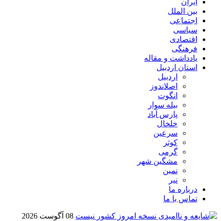
ایران
بین الملل
اجتماعی
سیاسی
اقتصادی
فرهنگی
یادداشت و مقاله
استان اردبیل
اردبیل
اصلاندوز
انگوت
بیله سوار
پارس آباد
خلخال
سرعین
کوثر
گرمی
مشگین شهر
نمین
نیر
درباره ما
تماس با ما
08 آگوست 2026