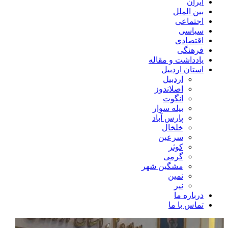
ایران
بین الملل
اجتماعی
سیاسی
اقتصادی
فرهنگی
یادداشت و مقاله
استان اردبیل
اردبیل
اصلاندوز
انگوت
بیله سوار
پارس آباد
خلخال
سرعین
کوثر
گرمی
مشگین شهر
نمین
نیر
درباره ما
تماس با ما