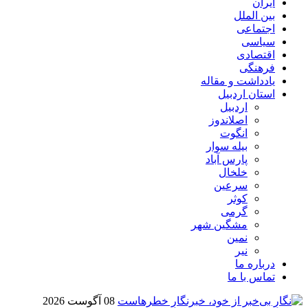
ایران
بین الملل
اجتماعی
سیاسی
اقتصادی
فرهنگی
یادداشت و مقاله
استان اردبیل
اردبیل
اصلاندوز
انگوت
بیله سوار
پارس آباد
خلخال
سرعین
کوثر
گرمی
مشگین شهر
نمین
نیر
درباره ما
تماس با ما
08 آگوست 2026