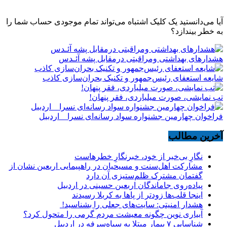
آیا می‌دانستید یک کلیک اشتباه می‌تواند تمام موجودی حساب شما را
به خطر بیندازد؟
هشدارهاى بهداشتى ومراقبتى درمقابل پشه آئـدس
شایعه استعفای رئیس‌جمهور و تکنیک بحران‌سازی کاذب
تب نمایشی، صورت میلیاردی، فقر پنهان!
فراخوان چهارمین جشنواره سواد رسانه‌ای نسرا _ اردبیل
آخرین مطالب
نگارِ بی‌خبر از خود، خبرنگارِ خطرهاست
مشارکت اهل‌سنت و مسیحیان در راهپیمایی اربعین نشان از
گفتمان مشترک ظلم‌ستیزی آن دارد
پیاده‌روی جاماندگان اربعین حسینی در اردبیل
اینجا قلب‌ها زودتر از پاها به کربلا رسیدند
هشدار امنیتی: سایت‌های جعلی را بشناسید!
آبیاری نوین چگونه معیشت مردم گرمی را متحول کرد؟
شناسایی ۷ بیمار مبتلا به سیاه‌سرفه در اردبیل