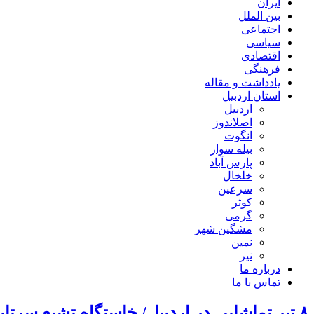
ایران
بین الملل
اجتماعی
سیاسی
اقتصادی
فرهنگی
یادداشت و مقاله
استان اردبیل
اردبیل
اصلاندوز
انگوت
بیله سوار
پارس آباد
خلخال
سرعین
کوثر
گرمی
مشگین شهر
نمین
نیر
درباره ما
تماس با ما
۸ تیر تماشایی در اردبیل/ خاستگاه تشیع سرتاپا حماسه شد/ رأی‌اولی در صف اول انتخابات