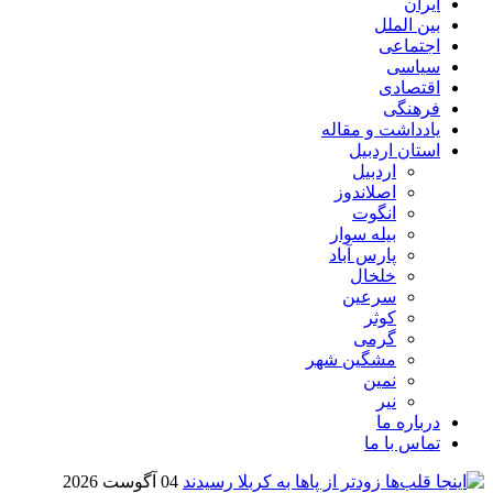
ایران
بین الملل
اجتماعی
سیاسی
اقتصادی
فرهنگی
یادداشت و مقاله
استان اردبیل
اردبیل
اصلاندوز
انگوت
بیله سوار
پارس آباد
خلخال
سرعین
کوثر
گرمی
مشگین شهر
نمین
نیر
درباره ما
تماس با ما
04 آگوست 2026