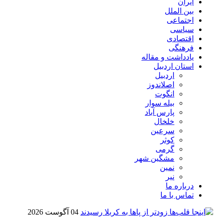
ایران
بین الملل
اجتماعی
سیاسی
اقتصادی
فرهنگی
یادداشت و مقاله
استان اردبیل
اردبیل
اصلاندوز
انگوت
بیله سوار
پارس آباد
خلخال
سرعین
کوثر
گرمی
مشگین شهر
نمین
نیر
درباره ما
تماس با ما
04 آگوست 2026