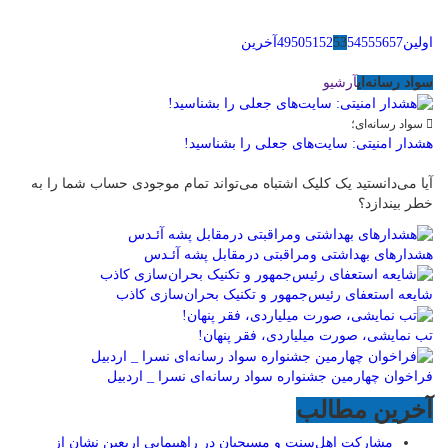
اولین
57
56
55
54
53
52
51
50
49
آخرین
سواد رسانه‌ای
آرشیو
سواد رسانه‌ای؛
هشدار امنیتی: سایت‌های جعلی را بشناسید!
آیا می‌دانستید یک کلیک اشتباه می‌تواند تمام موجودی حساب شما را به
خطر بیندازد؟
هشدارهاى بهداشتى ومراقبتى درمقابل پشه آئـدس
شایعه استعفای رئیس‌جمهور و تکنیک بحران‌سازی کاذب
تب نمایشی، صورت میلیاردی، فقر پنهان!
فراخوان چهارمین جشنواره سواد رسانه‌ای نسرا _ اردبیل
آخرین مطالب
مشارکت اهل‌سنت و مسیحیان در راهپیمایی اربعین نشان از