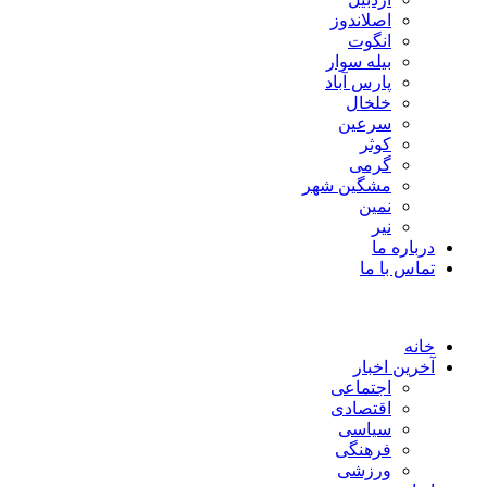
اصلاندوز
انگوت
بیله سوار
پارس آباد
خلخال
سرعین
کوثر
گرمی
مشگین شهر
نمین
نیر
درباره ما
تماس با ما
خانه
آخرین اخبار
اجتماعی
اقتصادی
سیاسی
فرهنگی
ورزشی