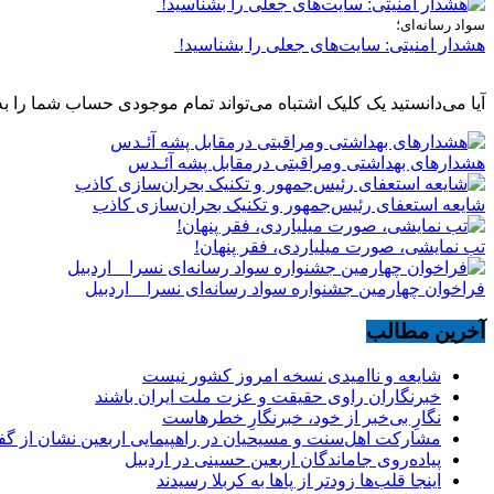
سواد رسانه‌ای؛
هشدار امنیتی: سایت‌های جعلی را بشناسید!
آیا می‌دانستید یک کلیک اشتباه می‌تواند تمام موجودی حساب شما را به
هشدارهاى بهداشتى ومراقبتى درمقابل پشه آئـدس
شایعه استعفای رئیس‌جمهور و تکنیک بحران‌سازی کاذب
تب نمایشی، صورت میلیاردی، فقر پنهان!
فراخوان چهارمین جشنواره سواد رسانه‌ای نسرا _ اردبیل
آخرین مطالب
شایعه و ناامیدی نسخه امروز کشور نیست
خبرنگاران راوی حقیقت و عزت ملت ایران باشند
نگارِ بی‌خبر از خود، خبرنگارِ خطرهاست
مشارکت اهل‌سنت و مسیحیان در راهپیمایی اربعین نشان از گ
پیاده‌روی جاماندگان اربعین حسینی در اردبیل
اینجا قلب‌ها زودتر از پاها به کربلا رسیدند