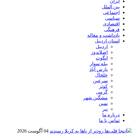
ایران
بین الملل
اجتماعی
سیاسی
اقتصادی
فرهنگی
یادداشت و مقاله
استان اردبیل
اردبیل
اصلاندوز
انگوت
بیله سوار
پارس آباد
خلخال
سرعین
کوثر
گرمی
مشگین شهر
نمین
نیر
درباره ما
تماس با ما
04 آگوست 2026