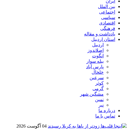
ایران
بین الملل
اجتماعی
سیاسی
اقتصادی
فرهنگی
یادداشت و مقاله
استان اردبیل
اردبیل
اصلاندوز
انگوت
بیله سوار
پارس آباد
خلخال
سرعین
کوثر
گرمی
مشگین شهر
نمین
نیر
درباره ما
تماس با ما
04 آگوست 2026