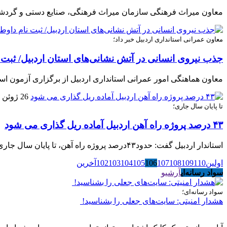
معاون میراث فرهنگی سازمان میراث فرهنگی، صنایع دستی و گردشگری
معاون عمرانی استانداری اردبیل خبر داد؛
جذب نیروی انسانی در آتش نشانی‌های استان اردبیل/ ثبت نام دا
معاون هماهنگی امور عمرانی استانداری اردبیل از برگزاری آزمون است
26 ژوئن 2019
تا پایان سال جاری؛
۴۳ درصد پروژه راه آهن اردبیل آماده ریل گذاری می شود
استاندار اردبیل گفت: حدود۴۳درصد پروژه راه آهن، تا پایان سال جاری آماده ریل گذاری می شود و عملیات اجرایی باید بصورت پیوسته پیشرفت داشته باشد.
اولین
110
109
108
107
106
105
104
103
102
آخرین
سواد رسانه‌ای
آرشیو
سواد رسانه‌ای؛
هشدار امنیتی: سایت‌های جعلی را بشناسید!