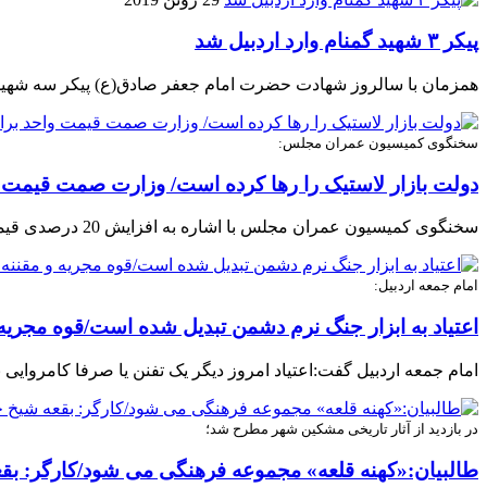
پیکر ۳ شهید گمنام وارد اردبیل شد
همزمان با سالروز شهادت حضرت امام جعفر صادق(ع) پیکر سه شهید گ
سخنگوی کمیسیون عمران مجلس:
دولت بازار لاستیک را رها کرده است/ وزارت صمت قیمت واح
سخنگوی کمیسیون عمران مجلس با اشاره به افزایش 20 درصدی قیمت لاستیک در کشور، اظهار داشت: عملکرد دولت در حوزه نظارت بر بازار و کنترل قیمت محصولات به ویژه لاستیک قابل قبول نیست.
امام جمعه اردبیل:
اعتیاد به ابزار جنگ نرم دشمن تبدیل شده است/قوه مجریه و م
امام جمعه اردبیل گفت:اعتیاد امروز دیگر یک تفنن یا صرفا کامروایی
در بازدید از آثار تاریخی مشکین شهر مطرح شد؛
طالبیان:«کهنه قلعه» مجموعه فرهنگی می شود/کارگر: بق