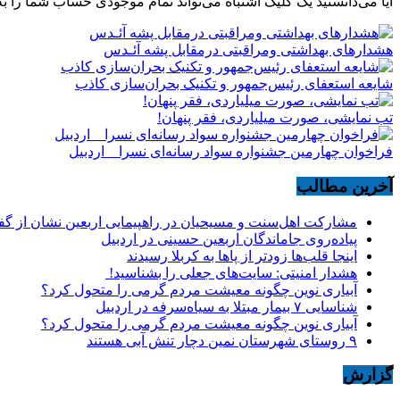
آیا می‌دانستید یک کلیک اشتباه می‌تواند تمام موجودی حساب شما را به
هشدارهاى بهداشتى ومراقبتى درمقابل پشه آئـدس
شایعه استعفای رئیس‌جمهور و تکنیک بحران‌سازی کاذب
تب نمایشی، صورت میلیاردی، فقر پنهان!
فراخوان چهارمین جشنواره سواد رسانه‌ای نسرا _ اردبیل
آخرین مطالب
مشارکت اهل‌سنت و مسیحیان در راهپیمایی اربعین نشان از گ
پیاده‌روی جاماندگان اربعین حسینی در اردبیل
اینجا قلب‌ها زودتر از پاها به کربلا رسیدند
هشدار امنیتی: سایت‌های جعلی را بشناسید!
آبیاری نوین چگونه معیشت مردم گرمی را متحول کرد؟
شناسایی ۷ بیمار مبتلا به سیاه‌سرفه در اردبیل
آبیاری نوین چگونه معیشت مردم گرمی را متحول کرد؟
۹ روستای شهرستان نمین دچار تنش آبی هستند
گزارش