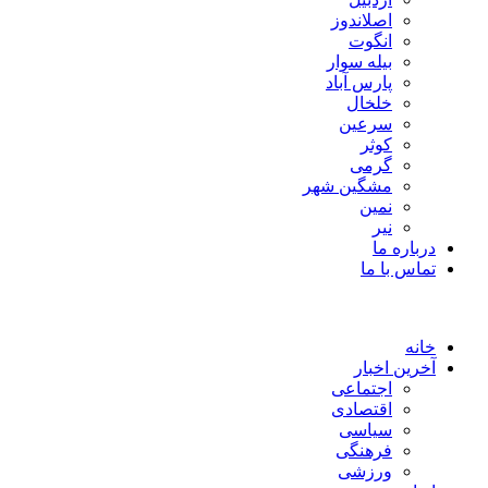
اصلاندوز
انگوت
بیله سوار
پارس آباد
خلخال
سرعین
کوثر
گرمی
مشگین شهر
نمین
نیر
درباره ما
تماس با ما
خانه
آخرین اخبار
اجتماعی
اقتصادی
سیاسی
فرهنگی
ورزشی