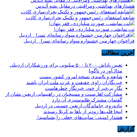
هشدارهاى بهداشتى ومراقبتى درمقابل پشه آئـدس
شایعه استعفای رئیس‌جمهور و تکنیک بحران‌سازی کاذب
تب نمایشی، صورت میلیاردی، فقر پنهان!
فراخوان چهارمین جشنواره سواد رسانه‌ای نسرا _ اردبیل
آخرین مطالب
تعیین پاداش ۲۰۰ تا ۵۰۰ میلیونی برای ورزشکاران اردبیلی
مدال‌آور در ناگویا
شایعه و ناامیدی نسخه امروز کشور نیست
خبرنگاران راوی حقیقت و عزت ملت ایران باشند
نگارِ بی‌خبر از خود، خبرنگارِ خطرهاست
مشارکت اهل‌سنت و مسیحیان در راهپیمایی اربعین نشان از
گفتمان مشترک ظلم‌ستیزی آن دارد
پیاده‌روی جاماندگان اربعین حسینی در اردبیل
اینجا قلب‌ها زودتر از پاها به کربلا رسیدند
هشدار امنیتی: سایت‌های جعلی را بشناسید!
گزارش