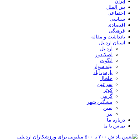
ایران
بین الملل
اجتماعی
سیاسی
اقتصادی
فرهنگی
یادداشت و مقاله
استان اردبیل
اردبیل
اصلاندوز
انگوت
بیله سوار
پارس آباد
خلخال
سرعین
کوثر
گرمی
مشگین شهر
نمین
نیر
درباره ما
تماس با ما