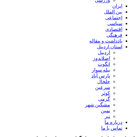
ورزشی
ایران
بین الملل
اجتماعی
سیاسی
اقتصادی
فرهنگی
یادداشت و مقاله
استان اردبیل
اردبیل
اصلاندوز
انگوت
بیله سوار
پارس آباد
خلخال
سرعین
کوثر
گرمی
مشگین شهر
نمین
نیر
درباره ما
تماس با ما