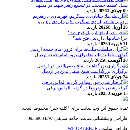
سیل عظیم جمعیت در تشییع رهبر شهید در مشهد
09 جولای 2026
0 بازدید
اردبیلی‌ها: خیابان‌دی سنگریم، قهرمان‌دی رهبریم
26 آوریل 2026
0 بازدید
چرا خیابانهای اردبیل فتح شد؟
11 فوریه 2026
0 بازدید
گرای سلطنت‌طلب‌ها برای ترور امام جمعه اردبیل
20 آگوست 2025
0 بازدید
برگزاری بزرگداشت شیخ صفی‌الدین در اردبیل
24 جولای 2025
0 بازدید
گرفتارشدن خودروها در گردنه الماس برفی
15 فوریه 2025
0 بازدید
تمام حقوق این وب سایت برای "کلبه خبر" محفوظ است.
طراحی و پشتیبانی سایت: حامد صدیقی 09358684397
طراحی سایت :
WP-QALEB.IR