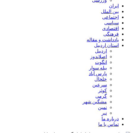
ورزشی
ایران
بین الملل
اجتماعی
سیاسی
اقتصادی
فرهنگی
یادداشت و مقاله
استان اردبیل
اردبیل
اصلاندوز
انگوت
بیله سوار
پارس آباد
خلخال
سرعین
کوثر
گرمی
مشگین شهر
نمین
نیر
درباره ما
تماس با ما