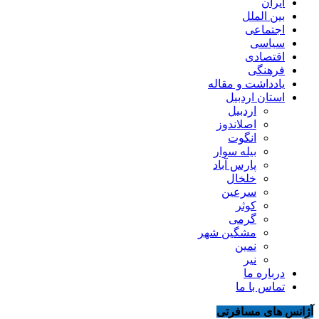
ایران
بین الملل
اجتماعی
سیاسی
اقتصادی
فرهنگی
یادداشت و مقاله
استان اردبیل
اردبیل
اصلاندوز
انگوت
بیله سوار
پارس آباد
خلخال
سرعین
کوثر
گرمی
مشگین شهر
نمین
نیر
درباره ما
تماس با ما
آژانس های مسافرتی