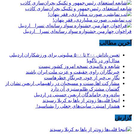
شایعه استعفای رئیس‌جمهور و تکنیک بحران‌سازی کاذب
تب نمایشی، صورت میلیاردی، فقر پنهان!
فراخوان چهارمین جشنواره سواد رسانه‌ای نسرا _ اردبیل
آخرین مطالب
تعیین پاداش ۲۰۰ تا ۵۰۰ میلیونی برای ورزشکاران اردبیلی
مدال‌آور در ناگویا
شایعه و ناامیدی نسخه امروز کشور نیست
خبرنگاران راوی حقیقت و عزت ملت ایران باشند
نگارِ بی‌خبر از خود، خبرنگارِ خطرهاست
مشارکت اهل‌سنت و مسیحیان در راهپیمایی اربعین نشان از
گفتمان مشترک ظلم‌ستیزی آن دارد
پیاده‌روی جاماندگان اربعین حسینی در اردبیل
اینجا قلب‌ها زودتر از پاها به کربلا رسیدند
هشدار امنیتی: سایت‌های جعلی را بشناسید!
گزارش