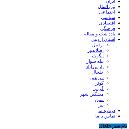
ایران
بین الملل
اجتماعی
سیاسی
اقتصادی
فرهنگی
یادداشت و مقاله
استان اردبیل
اردبیل
اصلاندوز
انگوت
بیله سوار
پارس آباد
خلخال
سرعین
کوثر
گرمی
مشگین شهر
نمین
نیر
درباره ما
تماس با ما
بام سبز خلخال