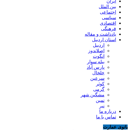
ایران
بین الملل
اجتماعی
سیاسی
اقتصادی
فرهنگی
یادداشت و مقاله
استان اردبیل
اردبیل
اصلاندوز
انگوت
بیله سوار
پارس آباد
خلخال
سرعین
کوثر
گرمی
مشگین شهر
نمین
نیر
درباره ما
تماس با ما
بانوی عمارت