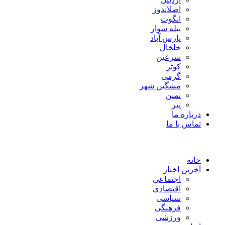
اصلاندوز
انگوت
بیله سوار
پارس آباد
خلخال
سرعین
کوثر
گرمی
مشگین شهر
نمین
نیر
درباره ما
تماس با ما
خانه
آخرین اخبار
اجتماعی
اقتصادی
سیاسی
فرهنگی
ورزشی