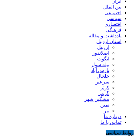
ایران
بین الملل
اجتماعی
سیاسی
اقتصادی
فرهنگی
یادداشت و مقاله
استان اردبیل
اردبیل
اصلاندوز
انگوت
بیله سوار
پارس آباد
خلخال
سرعین
کوثر
گرمی
مشگین شهر
نمین
نیر
درباره ما
تماس با ما
روابط سیاسی