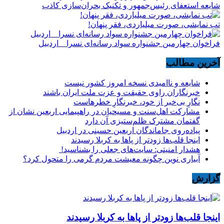
شایعه استعفای رئیس‌جمهور و تکنیک بحران‌سازی کاذب
تب نمایشی، صورت میلیاردی، فقر پنهان!
فراخوان چهارمین جشنواره سواد رسانه‌ای نسرا _ اردبیل
آخرین مطالب
شایعه و ناامیدی نسخه امروز کشور نیست
خبرنگاران راوی حقیقت و عزت ملت ایران باشند
نگارِ بی‌خبر از خود، خبرنگارِ خطرهاست
مشارکت اهل‌سنت و مسیحیان در راهپیمایی اربعین نشان از
گفتمان مشترک ظلم‌ستیزی آن دارد
پیاده‌روی جاماندگان اربعین حسینی در اردبیل
اینجا قلب‌ها زودتر از پاها به کربلا رسیدند
هشدار امنیتی: سایت‌های جعلی را بشناسید!
آبیاری نوین چگونه معیشت مردم گرمی را متحول کرد؟
گزارش
اینجا قلب‌ها زودتر از پاها به کربلا رسیدند