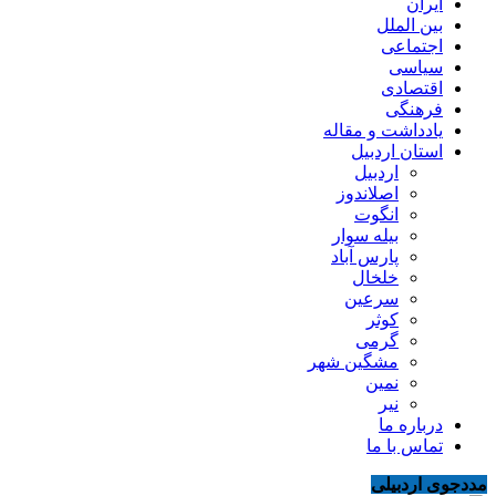
ایران
بین الملل
اجتماعی
سیاسی
اقتصادی
فرهنگی
یادداشت و مقاله
استان اردبیل
اردبیل
اصلاندوز
انگوت
بیله سوار
پارس آباد
خلخال
سرعین
کوثر
گرمی
مشگین شهر
نمین
نیر
درباره ما
تماس با ما
مددجوی اردبیلی