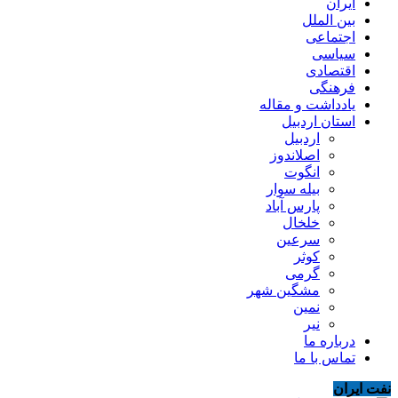
ایران
بین الملل
اجتماعی
سیاسی
اقتصادی
فرهنگی
یادداشت و مقاله
استان اردبیل
اردبیل
اصلاندوز
انگوت
بیله سوار
پارس آباد
خلخال
سرعین
کوثر
گرمی
مشگین شهر
نمین
نیر
درباره ما
تماس با ما
نفت ایران