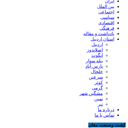
ایران
بین الملل
اجتماعی
سیاسی
اقتصادی
فرهنگی
یادداشت و مقاله
استان اردبیل
اردبیل
اصلاندوز
انگوت
بیله سوار
پارس آباد
خلخال
سرعین
کوثر
گرمی
مشگین شهر
نمین
نیر
درباره ما
تماس با ما
کشت وصنعت مغان