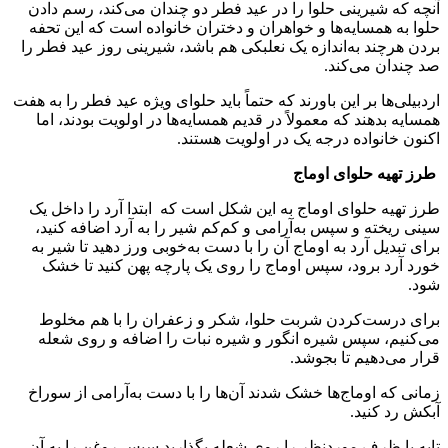
آنچه که شیرینی حلوا را در عید فطر دو چندان می‌کند، رسم دادن
حلوا به همسایه‌ها و خواهران و دختران خانواده است که این تحفه
بردن هرچند به‌اندازه یک نعلبکی هم باشد، شیرینی روز عید فطر را
صد چندان می‌کند.
اردبیلی‌ها بر این باورند که حتماً باید حلوای ویژه عید فطر را به هفت
همسایه بدهند که معمولاً در قدیم همسایه‌ها در اولویت بودند، اما
اکنون خانواده درجه یک در اولویت هستند.
طرز تهیه حلوای اوماج
طرز تهیه حلوای اوماج به این شکل است که ابتدا آرد را داخل یک
سینی ریخته و سپس به‌آرامی و کم‌کم شیر را به آرد اضافه کنید،
برای تبدیل آرد به اوماج آن را با دست به‌خوبی ورز دهید تا شیر به
خورد آرد برود، سپس اوماج را روی یک پارچه پهن کنید تا خشک
شود.
برای درست‌کردن شربت حلوا، شکر و زعفران را با هم مخلوط
می‌کنیم، سپس شیره انگور و شیره نبات را اضافه و روی شعله
قرار می‌دهیم تا بجوشد.
زمانی که اوماج‌ها خشک شدند آن‌ها را با دست به‌آرامی از سوراخ
آبکش رد کنید.
تابه یا ظرف موردنظر را روی شعله بگذارید سپس روغن را به آن