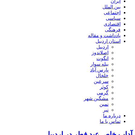
ایران
بین الملل
اجتماعی
سیاسی
اقتصادی
فرهنگی
یادداشت و مقاله
استان اردبیل
اردبیل
اصلاندوز
انگوت
بیله سوار
پارس آباد
خلخال
سرعین
کوثر
گرمی
مشگین شهر
نمین
نیر
درباره ما
تماس با ما
آداب خاص عید فطر در اردبیل