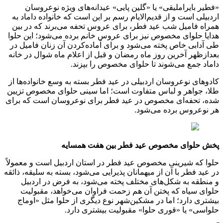
«فطیر بایراملیقی» یا «گلین پایی» عیدانه‌های ویژه نوعروسان
اردبیلی است و از قدیم‌الایام رسم بر این است که خانواده داماد به
همراه فامیل شب عید فطر، برای عروس تحفه می‌برند که در بین
هدایا حلوای مخصوص نیز برای عروس خانم برده می‌شود؛ این حلوا
طی آدابی خاص پخته می‌شود و برای آماده‌کردن آن زنان فامیل در
بعدازظهر آخرین روز ماه رمضان و قبل از اعلام ماه شوال در خانه
داماد جمع می‌شوند تا حلوای مخصوص را بپزند.
کادوهای نوعروسان اردبیلی در عید فطر بسته به وسع خانواده‌ها از
طلا، جواهر و لباس متفاوت است؛ اما سینی حلوای مخصوص تزیین
شده، تحفه‌ای مخصوص در عید فطر برای نوعروسان است که برای
هر نوعروس برده می‌شود.
پخش حلوای مخصوص عید فطر بین هفت همسایه
حلوا که شیرینی مخصوص عید فطر در استان اردبیل است و معمولاً
در عید فطر با آن از میهمانان پذیرایی می‌شود، بسته به سلیقه، ذائقه
و منطقه به شکل‌های مختلف پخته می‌شود، به فرض در اردبیل
حلوای سیاه که پختن آن هم زحمت فراوان می‌خواهد، مقبولیت
بیشتری دارد؛ اما در مشکین‌شهر نوع دیگری از حلوا مثل «اوماج
حلواسی» یا «قوری حلوا» مقبولیت بیشتری دارد.