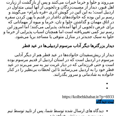
می‌روند و حلوا و خرما خیرات می‌کنند و پس از بازگشت از زیارت
اهل قبور، دیدار از مصیبت‌زدگان و دلجویی از آنها آیینی متداول در
اردبیل است؛ به این آئین در گویش آذری «قره بایرام» می‌گویند و
رسم بر این بوده که خانواده‌های داغدار در قدیم با پهن کردن سفره
در اتاق مهمان و گذاشتن حلوا و نان، خرما و میوه از مهمانانی که
برای عرض دلجویی از آنها آمده‌اند، پذیرایی می‌کنند؛ اما امروز این
رسم نیز کمی تغییریافته است اما همچنان اسباب پذیرایی از خرما و
حلوا به سبک جدیدتر در منازل متوفی یا مساجد برپا می‌شود.
دیدار بزرگترها دیگر آداب مرسوم اردبیلی‌ها در عید فطر
دیدار از ریش‌سفیدان خانواده‌ها در عید فطر هم از دیگر آدابی
مرسوم در اردبیل است که در استان اردبیل از قدیم مرسوم بوده
است و حتی فرزندانی که در دیار غربت نیز به سر می‌برند در عید
فطر خود را به اردبیل می‌رسانند تا این لحظات بی‌نظیر را در کنار
خانواده به شادمانی و سرور بگذرانند.
https://kolbehkhabar.ir/?p=6933
ثبت دیدگاه
دیدگاه های ارسال شده توسط شما، پس از تایید توسط تیم
مدیریت در وب منتشر خواهد شد.