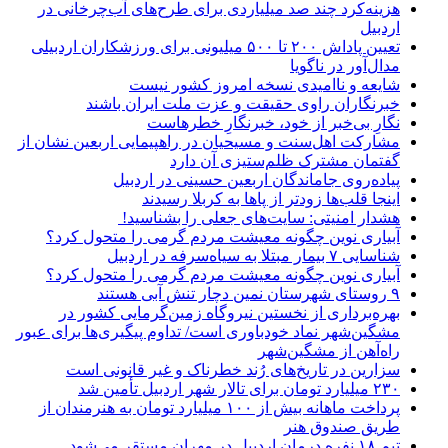
هزینه‌کرد چند صد میلیاردی برای طرح‌های آب‌چرخانی در
اردبیل
تعیین پاداش ۲۰۰ تا ۵۰۰ میلیونی برای ورزشکاران اردبیلی
مدال‌آور در ناگویا
شایعه و ناامیدی نسخه امروز کشور نیست
خبرنگاران راوی حقیقت و عزت ملت ایران باشند
نگارِ بی‌خبر از خود، خبرنگارِ خطرهاست
مشارکت اهل‌سنت و مسیحیان در راهپیمایی اربعین نشان از
گفتمان مشترک ظلم‌ستیزی آن دارد
پیاده‌روی جاماندگان اربعین حسینی در اردبیل
اینجا قلب‌ها زودتر از پاها به کربلا رسیدند
هشدار امنیتی: سایت‌های جعلی را بشناسید!
آبیاری نوین چگونه معیشت مردم گرمی را متحول کرد؟
شناسایی ۷ بیمار مبتلا به سیاه‌سرفه در اردبیل
آبیاری نوین چگونه معیشت مردم گرمی را متحول کرد؟
۹ روستای شهرستان نمین دچار تنش آبی هستند
بهره‌برداری از نخستین نیروگاه زمین‌گرمایی کشور در
مشگین‌شهر نماد خودباوری است/ تداوم پیگیری‌ها برای عبور
راه‌آهن از مشگین‌شهر
سزارین در تاریخ‌های رُند خطرناک و غیر قانونی است
۲۳۰ میلیارد تومان برای تالار شهر اردبیل تأمین شد
پرداخت ماهانه بیش از ۱۰۰ میلیارد تومان به هنرمندان از
طریق صندوق هنر
تیم ۱۸ نفره درمان اردبیل در مهران مستقر می‌شود