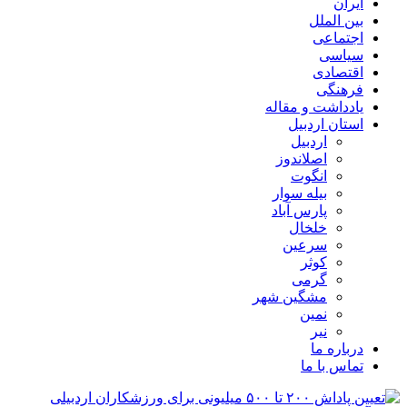
ایران
بین الملل
اجتماعی
سیاسی
اقتصادی
فرهنگی
یادداشت و مقاله
استان اردبیل
اردبیل
اصلاندوز
انگوت
بیله سوار
پارس آباد
خلخال
سرعین
کوثر
گرمی
مشگین شهر
نمین
نیر
درباره ما
تماس با ما