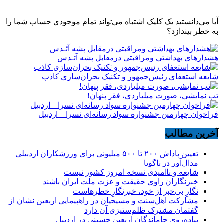
آیا می‌دانستید یک کلیک اشتباه می‌تواند تمام موجودی حساب شما را
به خطر بیندازد؟
هشدارهاى بهداشتى ومراقبتى درمقابل پشه آئـدس
شایعه استعفای رئیس‌جمهور و تکنیک بحران‌سازی کاذب
تب نمایشی، صورت میلیاردی، فقر پنهان!
فراخوان چهارمین جشنواره سواد رسانه‌ای نسرا _ اردبیل
آخرین مطالب
تعیین پاداش ۲۰۰ تا ۵۰۰ میلیونی برای ورزشکاران اردبیلی
مدال‌آور در ناگویا
شایعه و ناامیدی نسخه امروز کشور نیست
خبرنگاران راوی حقیقت و عزت ملت ایران باشند
نگارِ بی‌خبر از خود، خبرنگارِ خطرهاست
مشارکت اهل‌سنت و مسیحیان در راهپیمایی اربعین نشان از
گفتمان مشترک ظلم‌ستیزی آن دارد
پیاده‌روی جاماندگان اربعین حسینی در اردبیل