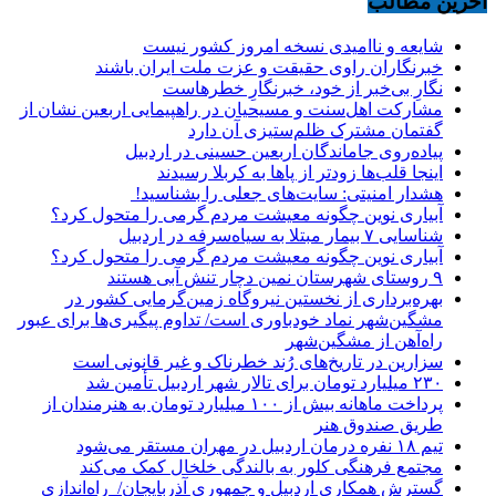
آخرین مطالب
شایعه و ناامیدی نسخه امروز کشور نیست
خبرنگاران راوی حقیقت و عزت ملت ایران باشند
نگارِ بی‌خبر از خود، خبرنگارِ خطرهاست
مشارکت اهل‌سنت و مسیحیان در راهپیمایی اربعین نشان از
گفتمان مشترک ظلم‌ستیزی آن دارد
پیاده‌روی جاماندگان اربعین حسینی در اردبیل
اینجا قلب‌ها زودتر از پاها به کربلا رسیدند
هشدار امنیتی: سایت‌های جعلی را بشناسید!
آبیاری نوین چگونه معیشت مردم گرمی را متحول کرد؟
شناسایی ۷ بیمار مبتلا به سیاه‌سرفه در اردبیل
آبیاری نوین چگونه معیشت مردم گرمی را متحول کرد؟
۹ روستای شهرستان نمین دچار تنش آبی هستند
بهره‌برداری از نخستین نیروگاه زمین‌گرمایی کشور در
مشگین‌شهر نماد خودباوری است/ تداوم پیگیری‌ها برای عبور
راه‌آهن از مشگین‌شهر
سزارین در تاریخ‌های رُند خطرناک و غیر قانونی است
۲۳۰ میلیارد تومان برای تالار شهر اردبیل تأمین شد
پرداخت ماهانه بیش از ۱۰۰ میلیارد تومان به هنرمندان از
طریق صندوق هنر
تیم ۱۸ نفره درمان اردبیل در مهران مستقر می‌شود
مجتمع فرهنگی کلور به بالندگی خلخال کمک می‌کند
گسترش همکاری اردبیل و جمهوری آذربایجان/ راه‌اندازی