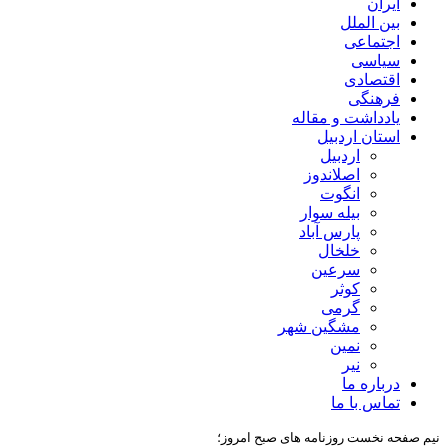
ایران
بین الملل
اجتماعی
سیاسی
اقتصادی
فرهنگی
یادداشت و مقاله
استان اردبیل
اردبیل
اصلاندوز
انگوت
بیله سوار
پارس آباد
خلخال
سرعین
کوثر
گرمی
مشگین شهر
نمین
نیر
درباره ما
تماس با ما
نیم صفحه نخست روزنامه های صبح امروز؛