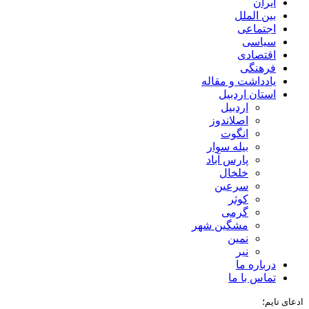
ایران
بین الملل
اجتماعی
سیاسی
اقتصادی
فرهنگی
یادداشت و مقاله
استان اردبیل
اردبیل
اصلاندوز
انگوت
بیله سوار
پارس آباد
خلخال
سرعین
کوثر
گرمی
مشگین شهر
نمین
نیر
درباره ما
تماس با ما
ادعای تایم؛