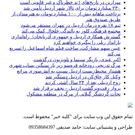
سزارین در تاریخ‌های رُند خطرناک و غیر قانونی است
۲۳۰ میلیارد تومان برای تالار شهر اردبیل تأمین شد
پرداخت ماهانه بیش از ۱۰۰ میلیارد تومان به هنرمندان از
طریق صندوق هنر
تیم ۱۸ نفره درمان اردبیل در مهران مستقر می‌شود
مجتمع فرهنگی کلور به بالندگی خلخال کمک می‌کند
گسترش همکاری اردبیل و جمهوری آذربایجان/ راه‌اندازی
بارانداز ریلی را پیگیری خواهیم کرد
عیین سهم مشارکت، ساخت فیلم شاه‌ اسماعیل را تسریع
می‌کند
اکبر عبدی، بازیگر سینما و تلویزیون درگذشت
مرگ تدریجی رودخانه قره‌سو زیر بار سنگین پساب شهری
هشدار محیط‌زیست اردبیل نسبت به آتش‌سوزی مراتع
وکیل کار چاق‌کن در اردبیل دستگیر شد
زوج اردبیلی بعد از ۲۴ سال آشتی کردند
پرواز رفت‌وبرگشت اردبیل – نجف برقرار شد
نجات گردشگر گیلانی از مرگ در منطقه مشکول
تمام حقوق این وب سایت برای "کلبه خبر" محفوظ است.
طراحی و پشتیبانی سایت: حامد صدیقی 09358684397