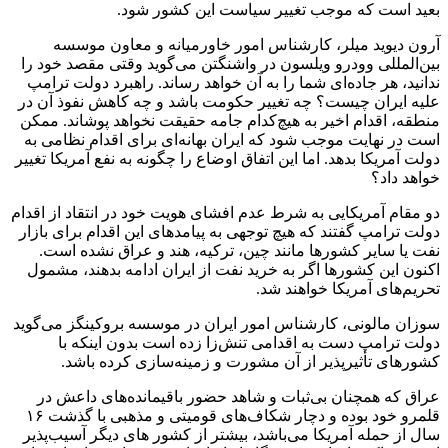
بعید است که موجب تغییر سیاست این کشور شود.
آرون دیوید میلر، کارشناس امور خاورمیانه و معاون موسسه
بین‌المللی وودرو ویلسون در واشنگتن می‌گوید وقتی مقصد خود را
ندانید، هر جاده‌ای شما را به آن خواهد رساند. راهبرد دولت ترامپ
علیه ایران چیست؟ چه تغییر حکومت باشد و چه کاهش نفوذ آن در
منطقه، اقدام اخیر به هیچ‌کدام جامه حقیقت نخواهد پوشاند. ممکن
است در نهایت موجب شود که ایران بهانه‌ای برای اقدام نظامی به
دولت آمریکا بدهد. اما این اتفاق اوضاع را چگونه به نفع آمریکا تغییر
خواهد داد؟
دو مقام آمریکایی به شرط عدم افشای هویت خود در انتقاد از اقدام
دولت ترامپ گفتند که هیچ توجهی به پیامدهای این اقدام برای بازار
نفت یا سایر کشورها مانند چین، ترکیه، هند و عراق نشده است.
اکنون این کشورها اگر به خرید نفت از ایران ادامه بدهند، مشمول
تحریم‌های آمریکا خواهند شد.
سوزان مالونی، کارشناس امور ایران در موسسه بروکینگز می‌گوید
دولت ترامپ دست به اقدامی تنش‌زا زده است بدون اینکه با
کشورهای تأثیرپذیر از آن مشورت و زمینه‌سازی کرده باشد.
عراق که همچنان بی‌ثبات و شاهد حضور باقیمانده‌های داعش در
قلمرو خود بوده و دچار شکاف‌های قومیتی و مذهبی با گذشت ۱۶
سال از حمله آمریکا می‌باشد، بیشتر از کشور های دیگر آسیب‌پذیر