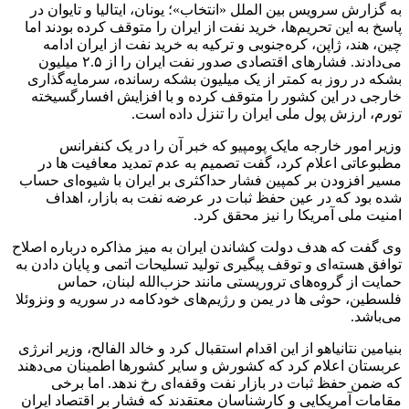
به گزارش سرویس بین الملل «انتخاب»؛ یونان، ایتالیا و تایوان در
پاسخ به این تحریم‌ها، خرید نفت از ایران را متوقف کرده بودند اما
چین، هند، ژاپن، کره‌جنوبی و ترکیه به خرید نفت از ایران ادامه
می‌دادند. فشارهای اقتصادی صدور نفت ایران را از ۲.۵ میلیون
بشکه در روز به کمتر از یک میلیون بشکه رسانده، سرمایه‌گذاری
خارجی در این کشور را متوقف کرده و با افزایش افسارگسیخته
تورم، ارزش پول ملی ایران را تنزل داده است.
وزیر امور خارجه مایک پومپیو که خبر آن را در یک کنفرانس
مطبوعاتی اعلام کرد، گفت تصمیم به عدم تمدید معافیت ها در
مسیر افزودن بر کمپین فشار حداکثری بر ایران با شیوه‌ای حساب
شده بود که در عین حفظ ثبات در عرضه نفت به بازار، اهداف
امنیت ملی آمریکا را نیز محقق کرد.
وی گفت که هدف دولت کشاندن ایران به میز مذاکره درباره اصلاح
توافق هسته‌ای و توقف پیگیری تولید تسلیحات اتمی و پایان دادن به
حمایت از گروه‌های تروریستی مانند حزب‌الله لبنان، حماس
فلسطین، حوثی ها در یمن و رژیم‌های خودکامه در سوریه و ونزوئلا
می‌باشد.
بنیامین نتانیاهو از این اقدام استقبال کرد و خالد الفالح، وزیر انرژی
عربستان اعلام کرد که کشورش و سایر کشورها اطمینان می‌دهند
که ضمن حفظ ثبات در بازار نفت وقفه‌ای رخ ندهد. اما برخی
مقامات آمریکایی و کارشناسان معتقدند که فشار بر اقتصاد ایران