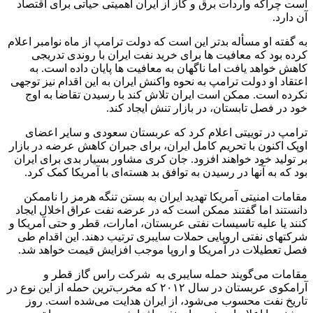
است چراکه واردات برق و گاز از ایران اهمیتی حیاتی برای اقتصاد
آن دارد.
به گفته او مسأله بدتر این است که دولت ترامپ از ماه نوامبر اعلام
کرده بود که معافیت ها برای خرید نفت ایران با روندی تدریجی
کاهش خواهد یافت اما ناگهان به معافیت ها پایان داده است. به
اعتقاد او دولت ترامپ به نحوه واکنش ایران به این اقدام نیز توجهی
نکرده است. ممکن است ایران تلاش کند با رسیدن تقاضا به اوج
خود در فصل تابستان، در بازار تنش ایجاد کند.
ترامپ در توییتی اعلام کرد که عربستان سعودی و سایر اعضای
اوپک اکنون با تحریم کامل ایران، برای جبران کاهش عرضه در بازار
بر تولید خود خواهند افزود. جان کری مشاور بسیار بدی برای ایران
بود که به آنها در رسیدن به توافق بد هسته‌ای با آمریکا کمک کرد.
مقامات امنیتی آمریکا تهدید ایران به بستن تنگه هرمز را ناممکن
دانستند اما گفتند ممکن است که در عرضه نفت عراق اخلال ایجاد
کنند یا علیه تاسیسات نفتی عربستان، امارات، قطر و حتی آمریکا و
شرکتهای نفتی اروپایی حملات سایبری ترتیب دهند. این اقدام طی
فصل تعطیلات در آمریکا و اروپا موجب افزایش قیمت خواهد شد.
مقامات می‌گویند حمله سایبری به شرکت راس گاز قطر و
آرامکوی عربستان در سال ۲۰۱۲ که مخرب‌ترین حمله از این نوع در
تاریخ نفت محسوب می‌شود، از ایران هدایت می‌شده است. روز