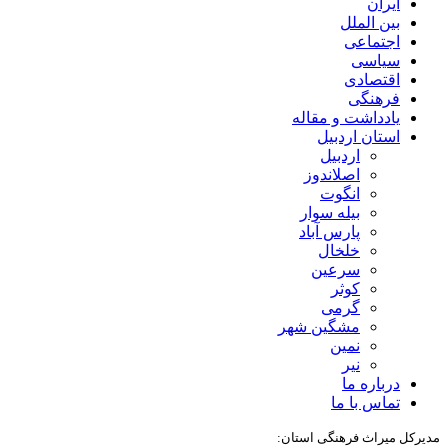
ایران
بین الملل
اجتماعی
سیاسی
اقتصادی
فرهنگی
یادداشت و مقاله
استان اردبیل
اردبیل
اصلاندوز
انگوت
بیله سوار
پارس آباد
خلخال
سرعین
کوثر
گرمی
مشگین شهر
نمین
نیر
درباره ما
تماس با ما
مدیرکل میراث فرهنگی استان: