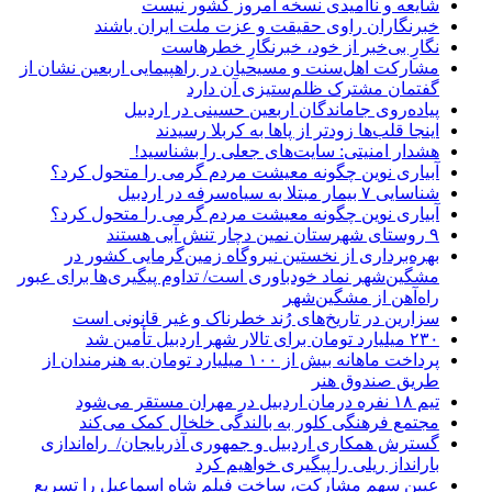
شایعه و ناامیدی نسخه امروز کشور نیست
خبرنگاران راوی حقیقت و عزت ملت ایران باشند
نگارِ بی‌خبر از خود، خبرنگارِ خطرهاست
مشارکت اهل‌سنت و مسیحیان در راهپیمایی اربعین نشان از
گفتمان مشترک ظلم‌ستیزی آن دارد
پیاده‌روی جاماندگان اربعین حسینی در اردبیل
اینجا قلب‌ها زودتر از پاها به کربلا رسیدند
هشدار امنیتی: سایت‌های جعلی را بشناسید!
آبیاری نوین چگونه معیشت مردم گرمی را متحول کرد؟
شناسایی ۷ بیمار مبتلا به سیاه‌سرفه در اردبیل
آبیاری نوین چگونه معیشت مردم گرمی را متحول کرد؟
۹ روستای شهرستان نمین دچار تنش آبی هستند
بهره‌برداری از نخستین نیروگاه زمین‌گرمایی کشور در
مشگین‌شهر نماد خودباوری است/ تداوم پیگیری‌ها برای عبور
راه‌آهن از مشگین‌شهر
سزارین در تاریخ‌های رُند خطرناک و غیر قانونی است
۲۳۰ میلیارد تومان برای تالار شهر اردبیل تأمین شد
پرداخت ماهانه بیش از ۱۰۰ میلیارد تومان به هنرمندان از
طریق صندوق هنر
تیم ۱۸ نفره درمان اردبیل در مهران مستقر می‌شود
مجتمع فرهنگی کلور به بالندگی خلخال کمک می‌کند
گسترش همکاری اردبیل و جمهوری آذربایجان/ راه‌اندازی
بارانداز ریلی را پیگیری خواهیم کرد
عیین سهم مشارکت، ساخت فیلم شاه‌ اسماعیل را تسریع