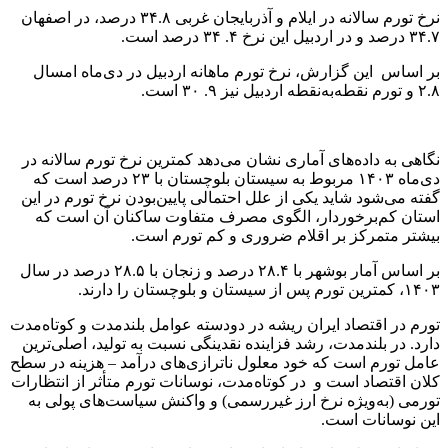
نرخ تورم سالانه در ایلام و آذربایجان غربی ۳۴.۸ درصد، در اصفهان
۳۴.۷ درصد و در اردبیل این نرخ ۴. ۳۴ درصد است.
بر اساس این گزارش، نرخ تورم ماهانه اردبیل در دی‌ماه امسال
۲.۸ و تورم نقطه‌به‌نقطه اردبیل نیز ۹. ۳۰ است.
نگاهی به داده‌های آماری نشان می‌دهد کمترین نرخ تورم سالانه در
دی‌ماه ۱۴۰۳ مربوط به سیستان بلوچستان با ۲۳ درصد است که
گفته می‌شود شاید یکی از علل احتمالی پایین‌بودن نرخ تورم در این
استان کم‌برخوردار، الگوی مصرف متفاوت ساکنان آن است که
بیشتر متمرکز بر اقلام ضروری و کم تورم است.
بر اساس آمار بوشهر با ۲۸.۴ درصد و زنجان با ۲۸.۵ درصد در سال
۱۴۰۳، کمترین تورم پس از سیستان و بلوچستان را دارند.
تورم در اقتصاد ایران ریشه در دودسته عوامل بلندمدت و کوتاه‌مدت
دارد. در بلندمدت، رشد فزاینده نقدینگی نسبت به تولید، اصلی‌ترین
عامل تورم است که خود معلول ناترازی‌های درآمد – هزینه در سطح
کلان اقتصاد است و در کوتاه‌مدت، نوسانات تورم متأثر از انتظارات
تورمی (به‌ویژه نرخ ارز غیررسمی) و واکنش سیاست‌های پولی به
این نوسانات است.