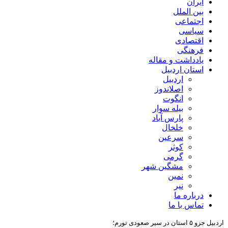
ایران
بین الملل
اجتماعی
سیاسی
اقتصادی
فرهنگی
یادداشت و مقاله
استان اردبیل
اردبیل
اصلاندوز
انگوت
بیله سوار
پارس آباد
خلخال
سرعین
کوثر
گرمی
مشگین شهر
نمین
نیر
درباره ما
تماس با ما
اردبیل جزو ۵ استان در سیر صعودی تورم؛