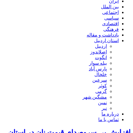
ایران
بین الملل
اجتماعی
سیاسی
اقتصادی
فرهنگی
یادداشت و مقاله
استان اردبیل
اردبیل
اصلاندوز
انگوت
بیله سوار
پارس آباد
خلخال
سرعین
کوثر
گرمی
مشگین شهر
نمین
نیر
درباره ما
تماس با ما
افزایش بی سروصدای قیمت نان در استان