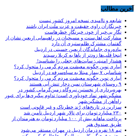
آخرین مطالب
شایعه و ناامیدی نسخه امروز کشور نیست
خبرنگاران راوی حقیقت و عزت ملت ایران باشند
نگارِ بی‌خبر از خود، خبرنگارِ خطرهاست
مشارکت اهل‌سنت و مسیحیان در راهپیمایی اربعین نشان از
گفتمان مشترک ظلم‌ستیزی آن دارد
پیاده‌روی جاماندگان اربعین حسینی در اردبیل
اینجا قلب‌ها زودتر از پاها به کربلا رسیدند
هشدار امنیتی: سایت‌های جعلی را بشناسید!
آبیاری نوین چگونه معیشت مردم گرمی را متحول کرد؟
شناسایی ۷ بیمار مبتلا به سیاه‌سرفه در اردبیل
آبیاری نوین چگونه معیشت مردم گرمی را متحول کرد؟
۹ روستای شهرستان نمین دچار تنش آبی هستند
بهره‌برداری از نخستین نیروگاه زمین‌گرمایی کشور در
مشگین‌شهر نماد خودباوری است/ تداوم پیگیری‌ها برای عبور
راه‌آهن از مشگین‌شهر
سزارین در تاریخ‌های رُند خطرناک و غیر قانونی است
۲۳۰ میلیارد تومان برای تالار شهر اردبیل تأمین شد
پرداخت ماهانه بیش از ۱۰۰ میلیارد تومان به هنرمندان از
طریق صندوق هنر
تیم ۱۸ نفره درمان اردبیل در مهران مستقر می‌شود
مجتمع فرهنگی کلور به بالندگی خلخال کمک می‌کند