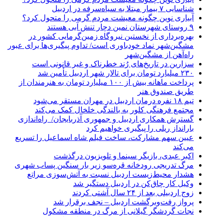
شناسایی ۷ بیمار مبتلا به سیاه‌سرفه در اردبیل
آبیاری نوین چگونه معیشت مردم گرمی را متحول کرد؟
۹ روستای شهرستان نمین دچار تنش آبی هستند
بهره‌برداری از نخستین نیروگاه زمین‌گرمایی کشور در
مشگین‌شهر نماد خودباوری است/ تداوم پیگیری‌ها برای عبور
راه‌آهن از مشگین‌شهر
سزارین در تاریخ‌های رُند خطرناک و غیر قانونی است
۲۳۰ میلیارد تومان برای تالار شهر اردبیل تأمین شد
پرداخت ماهانه بیش از ۱۰۰ میلیارد تومان به هنرمندان از
طریق صندوق هنر
تیم ۱۸ نفره درمان اردبیل در مهران مستقر می‌شود
مجتمع فرهنگی کلور به بالندگی خلخال کمک می‌کند
گسترش همکاری اردبیل و جمهوری آذربایجان/ راه‌اندازی
بارانداز ریلی را پیگیری خواهیم کرد
عیین سهم مشارکت، ساخت فیلم شاه‌ اسماعیل را تسریع
می‌کند
اکبر عبدی، بازیگر سینما و تلویزیون درگذشت
مرگ تدریجی رودخانه قره‌سو زیر بار سنگین پساب شهری
هشدار محیط‌زیست اردبیل نسبت به آتش‌سوزی مراتع
وکیل کار چاق‌کن در اردبیل دستگیر شد
زوج اردبیلی بعد از ۲۴ سال آشتی کردند
پرواز رفت‌وبرگشت اردبیل – نجف برقرار شد
نجات گردشگر گیلانی از مرگ در منطقه مشکول