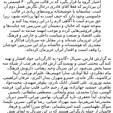
اختیار گروه ما قرار بگیرد که در قالب سریالی ۳۰ قسمتی به
آن بپردازیم که فعلا آقای قادری درحال نگارش فصل دوم آن
است. متاسفانه یا خوشبختانه پرونده‌های زیادی در قالب
جاسوسی وجود دارد که حیف است به آنها پرداخته نشود، زیرا
حق مردم است تا آگاهی لازم را در این زمینه پیدا کنند و
متوجه شوند که خائنان و دشمنان این سرزمین چه جنایت‌ها و
وطن فروشی‌هایی کرده و موجب اینهمه صدمه به امنیت
ملی، اقتصاد و صنعت و سیاست داخلی و خارجی و فرهنگ
ایران عزیزمان شده‌اند و در مقابل چه سربازان فداکار و
مقتدری که هوشمندانه و خالصانه برای این سرزمین خودشان
را وقف امنیت و اقتدار ایران عزیزمان کرده‌اند.
به گزارش فارس، سریال «گاندو» به کارگردانی جواد افشار و تهیه
کنندگی مجتبی امینی و نویسندگی آرش قادری هر شب از شبکه سه
سیما پخش می‌شود. در این سریال وحید رهبانی، داریوش فرهنگ،
پیام دهکردی، لیلا اوتادی، سارا خویینی‌ها، علیرام نورایی، آزیتا
ترکاشوند، نگار عابدی، خسرو شهراز، پندار اکبری، عرفان ابراهیمی،
مجید نوروزی، علی افشار، اتابک نادری، نیلوفر شهیدی، محمدجواد
طاهری، جمشید جهانزاده، بهزاد رحیم خانی، فلیپ ساپرکین، فرشته
آلوسی، سارا محمدی، میثم ولیخانی، مصطفی سلطانی، یاسمین
پیداودی، آیدا جعفری، ناره گرگوریان، بهامین تورانی،کامبیز دیرباز،
محمدرضا شریفی‌نیا، سید مهرداد ضیایی، رضا توکلی، نسرین نکیسا،
سوگل طهماسبی، کمند امیرسلیمانی ،صالح میرزا آقایی و فرهاد
قائمیان از جمله بازیگرانی هستند که در این سریال به ایفای نقش