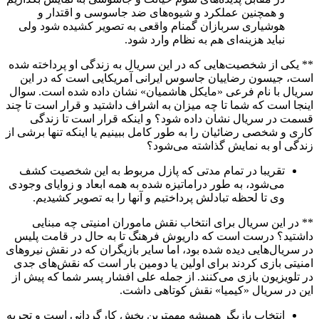
و همچنین عملکرد و شیوه‌های ضد جاسوسی و اقتدار و
هوشیاری سربازان گمنام واقعی به تصویر کشیده شود ولی
نباید هزینه‌ای هم به نظام وارد شود.
** یکی از شخصیت‌هایی که در این سریال به زندگی او پرداخته شده
است، جیسون رضاییان جاسوس ایرانی آمریکایی است که در این
سریال با نام فرعی «مایکل هاشمیان» نشان داده شده است. سوال
اینجا است که شما تا چه میزان به اشراف داشتید و قرار است تا چند
قسمت در سریال نشان داده شود؟ و اینکه قرار است تا زندگی
کاری و شخصی رضائیان را به طور کامل ببینیم یا اینکه تنها برشی از
زندگی او به نمایش گذاشته می‌شود؟
تقریبا در تمام مدتی که پازل مربوط به این شخصیت کشف
می‌شود، به طور دراماتیزه شده به همه ابعاد و زوایای وجودی
وی تا لحظه تبادلش پرداختیم و آنها را به تصویر کشیدیم.
** در این سریال برای انتخاب نقش ماموران امنیتی چه مبنایی
داشتید؟ درست است که داریوش فرهنگ تا به حال در قامت پلیس
در سریال‌هایی دیده شده بود، اما سایر بازیگران که در نقش نیروهای
امنیتی بازی کردند برای اولین یا دومین بار است که نقش‌های جدی
در تلویزیون بازی می‌کنند. از جمله علی افشار پسر شما که پیش از
این در سریال «کیمیا» نقش کوتاهی داشت.
انتخاب بازیگر همیشه مهمترین بخش کارگردانی است و تجربه