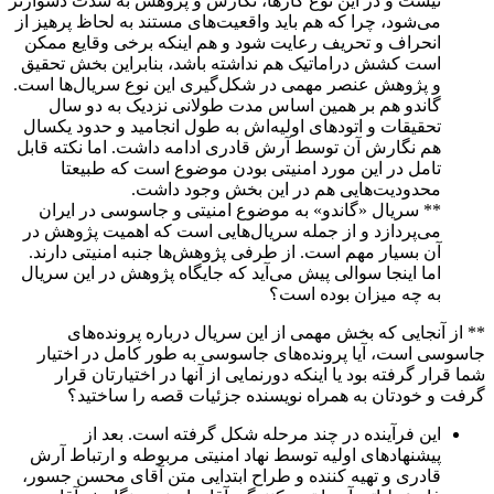
نیست و در این نوع کارها، نگارش و پژوهش به شدت دشوارتر
می‌شود، چرا که هم باید واقعیت‌های مستند به لحاظ پرهیز از
انحراف و تحریف رعایت شود و هم اینکه برخی وقایع ممکن
است کشش دراماتیک هم نداشته باشد، بنابراین بخش تحقیق
و پژوهش عنصر مهمی در شکل‌گیری این نوع سریال‌ها است.
گاندو هم بر همین اساس مدت طولانی نزدیک به دو سال
تحقیقات و اتودهای اولیه‌اش به طول انجامید و حدود یکسال
هم نگارش آن توسط آرش قادری ادامه داشت. اما نکته قابل
تامل در این مورد امنیتی بودن موضوع است که طبیعتا
محدودیت‌هایی هم در این بخش وجود داشت.
** سریال «گاندو» به موضوع امنیتی و جاسوسی در ایران
می‌پردازد و از جمله سریال‌هایی است که اهمیت پژوهش در
آن بسیار مهم است. از طرفی پژوهش‌ها جنبه امنیتی دارند.
اما اینجا سوالی پیش می‌آید که جایگاه پژوهش در این سریال
به چه میزان بوده است؟
** از آنجایی که بخش مهمی از این سریال درباره پرونده‌های
جاسوسی است، آیا پرونده‌های جاسوسی به طور کامل در اختیار
شما قرار گرفته بود یا اینکه دورنمایی از آنها در اختیارتان قرار
گرفت و خودتان به همراه نویسنده جزئیات قصه را ساختید؟
این فرآینده در چند مرحله شکل گرفته است. بعد از
پیشنهادهای اولیه توسط نهاد امنیتی مربوطه و ارتباط آرش
قادری و تهیه کننده و طراح ابتدایی متن آقای محسن جسور،