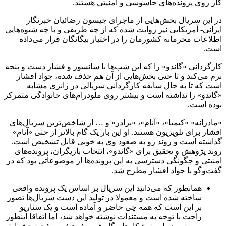
کار روی پرونده‌های جاسوسی و امنیتی هستند.
در این سریال بخش‌هایی از ماجرای جیسون رضائیان خبرنگار
ایرانی- آمریکایی نیز روایت شده که از چه طریقی و با چه شیوه‌هایی
اطلاعات محرمانه کشورمان را در اختیار بیگانگان قرار می‌داده
است.
کارگردانی «گاندو» را که این شب‌ها با سانسور و فشار دست و پنجه
نرم می‌کند و تا حتی بخش‌هایی از آن هم حذف شده، جواد افشار
است که تا به حال سابقه کارگردانی سریالی در ژانری مشابه
«گاندو» را نداشته است و بیشتر روی ملودرام‌های خانوادگی متمرکز
بوده است.
«مادرانه» «کیمیا»، «آنام»، «برادر» و … از شاخص‌ترین سریال‌های
افشار برای تلویزیون هستند. او این بار یک گام بالاتر از حتی «آنام»
گذاشته است و روند رو به صعود وی به خوبی قابل تشخیص است.
روند پژوهش و تحقیق برای «گاندو»، انتخاب بازیگران، پرونده‌های
امنیتی و چگونگی دسترسی به این پرونده‌ها از موضوعاتی بود که در
گفت‌وگو با جواد افشار مطرح شد.
همانطور که می‌دانید این سریال بر اساس یک پرونده واقعی
ساخته ‌شده است و معمولا در تولید این دست سریال‌ها تصور
بر این است که همه چی حاضر و آماده است و یک سناریو
راحت با توجه به مستندات نوشته خواهد شد، اما اتفاقا اینطور