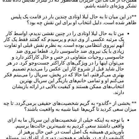
تشکر ویژه‌ای داشته باشم.
**در این میان تا به حال لیلا اوتادی چندین بار در قامت یک پلیس
ظاهر شده است. دلیل انتخاب او برای این نقش چه بود؟
من تا به حال لیلا اوتادی را در چنین نقشی ندیدم، اواسط کار
یک مرتبه عکسی از وی دیدم و پرسیدم که گفتند فقط یک کار
آنهم نیروی انتظامی بوده است. به نظرم نقش قبلی او تفاوت
زیادی با یک نیروی ضد جاسوسی دارد. قطعا نیروی ضد
جاسوسی روحیات متفاوتی در حس و حال کاراکتر دارد و
می‌توان اینها را در ویژگی‌های کاراکتر جست‌وجو کرد. در هر
حال شاید قبل از شروع کار این عکس را می‌دیدم تصمیم
بهتری می‌گرفتم، اما حالا که در پخش، سریال را می‌بینم فکر
می‌کنم او و تمامی خانم‌های بازیگر این سریال بهترین
انتخاب‌های ممکن هستند و کیفیت بالایی در ارائه بازیشان
دارند.
** بخشی از «گاندو» به گریم شخصیت‌های حقیقی برمی‌گردد. تا چه
میزان سعی کردید تا گریم‌ها عینا شبیه به واقعیت باشند؟
با توجه به اینکه خیلی از شخصیت‌های این سریال ما به ازای
واقعی داشتند سعی کردیم به شبیه‌ترین حالت‌ها برسیم.
باورپذیری همیشه یک اصل است در عین حال پرهیز از
کلیشه‌پردازی در ظواهر و همچنین دوری از اغراق نیز مسئله