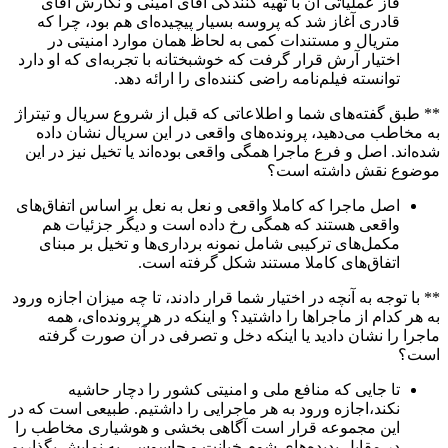
فاز عملیاتی آن با تهیه کنندگی آقای امینی و نگارش آقای
قادری آغاز شد که پروسه بسیار پیچیده‌ای هم بود، چرا که
متریال و مستندات کمی به لحاظ همان موارد امنیتی در
اختیار آرش قرار گرفت که خوشبختانه با تجربه‌ای که او دارد
توانسته فیلم‌نامه راضی کننده‌ای را ارائه دهد.
** طبق گفته‌های شما و اطلاعاتی که قبل از شروع سریال و تیتراژ
به مخاطب می‌دهید، پرونده‌های واقعی در این سریال نشان داده
شده‌اند. اصل و فرع ماجرا همگی واقعی بوده‌اند یا تخیل نیز در این
موضوع نقش داشته است؟
اصل ماجرا که کاملا واقعی و نعل به نعل بر اساس اتفاق‌های
واقعی هستند که همگی رخ داده است و دیگر جزئیات هم
مکمل‌های ترکیبی شامل نمونه برداری‌ها و تخیل بر مبنای
اتفاق‌های کاملا مستند شکل گرفته است.
** با توجه به آنچه در اختیار شما قرار دادند، تا چه میزان اجازه ورود
به هر کدام از ماجراها را داشتید؟ و اینکه در هر پرونده‌ای، همه
ماجرا را نشان دادید یا اینکه دخل و تصرفی در آن صورت گرفته
است؟
تا جایی که منافع ملی و امنیتی کشور را دچار حاشیه
نکند،اجازه ورود به هر ماجرایی را داشتیم. طبیعی است که در
این مجموعه قرار است آگاهی بخشی و هوشیاری مخاطب را
در مقابل پدیده‌های شوم خیانت و جاسوسی به نمایش بگذاریم