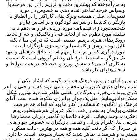
به من آموخته که بیشترین دقت و انرژیم را در این مرحله با
وسواس هرچه تمامتر انجام دهم. به خصوص در مورد
نقش‌های اصلی، همیشه ویژگی‌های کاراکتر را در انطباق با
بازیگران کاندیدا در شرایط گوناگون و بر اساس نیاز و
شخصیت‌پردازی فیلم‌نامه مورد ارزیابی قرار می‌دهم تا به
سلیقه مورد نظرم چه از لحاظ فنی و تاکتیکی و چه از لحاظ
رویکردهای هنری برسم. طبیعی است که در این میان نکته
قابل توجه پرهیز از کلیشه‌ها و تیپ‌سازی بازیگران است.
مورد دیگری که برایم بسیار مهم است اخلاق حرفه‌ای و تعهد
یک بازیگر به انضباط حرفه‌ای و نظم گروهی است که نسبت
به کاری که می‌کند عشق بورزد و اصطلاحا در همه شرایط و
سختی‌ها پای کار باشد.
در مورد آقای داریوش فرهنگ هم باید بگویم که ایشان یکی از
سرمایه‌های هنری کشورمان محسوب می‌شوند که به راحتی و با هر
کاری پیوند نمی‌خورد و هرگاه در نقشی ظاهر شده به بهترین شکل
ممکن توانایی‌هایش مثل یک جوان پرانرژی شکوفا شده است. آقای
فرهنگ در «گاندو» عاشقانه در کنار ما بود که اتفاقا هم فرصت
مغتنمی برایمان به شمار رفت، دیگر عزیزان هم همینطور، پیام
دهکردی، وحید رهبانی ، فرهاد قائمیان، کامبیز دیرباز، محمدرضا
شریفی نیا، علیرام نورایی و تمامی بازیگران به خصوص جوان‌های
این سریال که اگر دقت کنید همه و همه در بهترین حالت ممکن،
مقتدرانه و هنرمندانه ظاهر شدند که بسیار ستودنی است. جا دارد
همین‌جا از تک تک این عزیزان همانطور که در تیتراژ نمایش داده شده