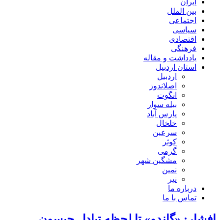
ایران
بین الملل
اجتماعی
سیاسی
اقتصادی
فرهنگی
یادداشت و مقاله
استان اردبیل
اردبیل
اصلاندوز
انگوت
بیله سوار
پارس آباد
خلخال
سرعین
کوثر
گرمی
مشگین شهر
نمین
نیر
درباره ما
تماس با ما
افشار: «گاندو» تا لحظه تبادل جیسون