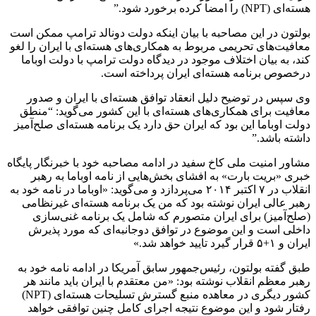
هسته‌ای (NPT) را امضا کرده برخورد شود.”
بولتون در این مصاحبه با بیان اینکه دولت دونالد ترامپ ممکن است
معافیت‌های تحریمی مربوط به همکاری‌های هسته‌ای با ایران را لغو
کند، به بیان اختلاف موجود در دیدگاه دولت ترامپ با دولت اوباما
درخصوص برنامه هسته‌ای ایران پرداخته است.
وی سپس در توضیح دلیل انعقاد توافق هسته‌ای با ایران و صدور
معافیت برای همکاری‌های هسته‌ای با این کشور می‌گوید: “منطق
دولت اوباما این بود که ایران حق دارد یک برنامه هسته‌ای صلح‌آمیز
داشته باشد.”
مشاور امنیت ملی کاخ سفید در ادامه مصاحبه خود با خبرنگار پایگاه
خبری «بریت بارت» به افشای بخش‌هایی از نامه اوباما به رهبر
انقلاب در ۷ اکتبر ۲۰۱۴ می‌پردازد و می‌گوید: «اوباما در نامه خود به
رهبر عالی ایران نوشته بود که من یک برنامه هسته‌ای غیرنظامی
(صلح‌آمیز) برای ایران متصورم که شامل یک برنامه غنی‌سازی
داخلی است و این موضوع در توافق دوجانبه‌ای که مورد پذیرش
ایران و ۱+۵ قرار گیرد تایید خواهد شد.»
طبق گفته بولتون، رئیس‌جمهور سابق آمریکا در ادامه نامه خود به
رهبر معظم انقلاب نوشته بود: «من معتقدم با ایران باید مانند هر
کشور دیگری در معاهده منبع گسترش تسلیحات هسته‌ای (NPT)
رفتار شود و این موضوع نتیجه اجرای کامل چنین توافقی خواهد