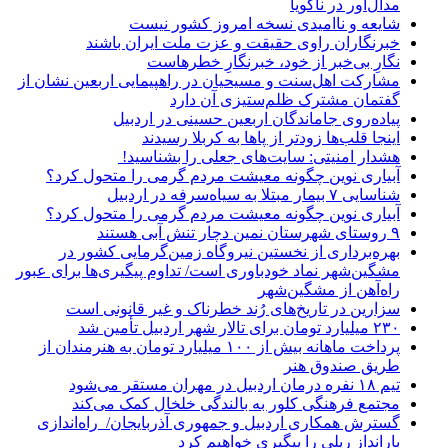
مدال‌آور در ناگویا
شایعه و ناامیدی نسخه امروز کشور نیست
خبرنگاران راوی حقیقت و عزت ملت ایران باشند
نگارِ بی‌خبر از خود، خبرنگارِ خطرهاست
مشارکت اهل‌سنت و مسیحیان در راهپیمایی اربعین نشان از
گفتمان مشترک ظلم‌ستیزی آن دارد
پیاده‌روی جاماندگان اربعین حسینی در اردبیل
اینجا قلب‌ها زودتر از پاها به کربلا رسیدند
هشدار امنیتی: سایت‌های جعلی را بشناسید!
آبیاری نوین چگونه معیشت مردم گرمی را متحول کرد؟
شناسایی ۷ بیمار مبتلا به سیاه‌سرفه در اردبیل
آبیاری نوین چگونه معیشت مردم گرمی را متحول کرد؟
۹ روستای شهرستان نمین دچار تنش آبی هستند
بهره‌برداری از نخستین نیروگاه زمین‌گرمایی کشور در
مشگین‌شهر نماد خودباوری است/ تداوم پیگیری‌ها برای عبور
راه‌آهن از مشگین‌شهر
سزارین در تاریخ‌های رُند خطرناک و غیر قانونی است
۲۳۰ میلیارد تومان برای تالار شهر اردبیل تأمین شد
پرداخت ماهانه بیش از ۱۰۰ میلیارد تومان به هنرمندان از
طریق صندوق هنر
تیم ۱۸ نفره درمان اردبیل در مهران مستقر می‌شود
مجتمع فرهنگی کلور به بالندگی خلخال کمک می‌کند
گسترش همکاری اردبیل و جمهوری آذربایجان/ راه‌اندازی
بارانداز ریلی را پیگیری خواهیم کرد