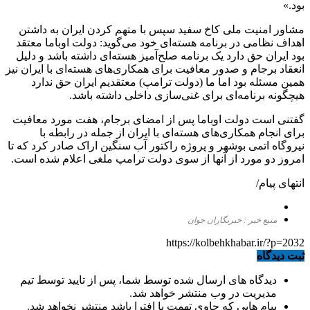
بود.»
مشاور امنیت ملی کاخ سفید سپس با متهم کردن ایران به داشتن
اهداف نظامی در برنامه هسته‌ای خود می‌گوید: دولت اوباما معتقد
بود ایران حق دارد یک برنامه صلح‌آمیز هسته‌ای داشته باشد و دلیل
انعقاد برجام و صدور معافیت برای همکاری‌های هسته‌ای با ایران نیز
همین مسئله بود اما ما (دولت ترامپ) معتقدیم ایران حق ندارد
هیچگونه برنامه‌ای برای غنی‌سازی داخلی داشته باشد.
گفتنی است دولت اوباما پس از امضای برجام، هفت مورد معافیت
برای انجام همکاری‌های هسته‌ای با ایران از جمله در رابطه با
نیروگاه اتمی بوشهر و پروژه راکتور آب سنگین اراک صادر کرد که تا
امروز دو مورد از آنها از سوی دولت ترامپ ملغی اعلام شده است.
انتهای پیام/
منبع خبر : خبرنگاران جوان
https://kolbehkhabar.ir/?p=2032
ثبت دیدگاه
دیدگاه های ارسال شده توسط شما، پس از تایید توسط تیم
مدیریت در وب منتشر خواهد شد.
پیام هایی که حاوی تهمت یا افترا باشد منتشر نخواهد شد.