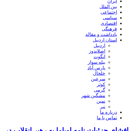
ایران
بین الملل
اجتماعی
سیاسی
اقتصادی
فرهنگی
یادداشت و مقاله
استان اردبیل
اردبیل
اصلاندوز
انگوت
بیله سوار
پارس آباد
خلخال
سرعین
کوثر
گرمی
مشگین شهر
نمین
نیر
درباره ما
تماس با ما
افشای جزئیات نامه اوباما به رهبر انقلاب در