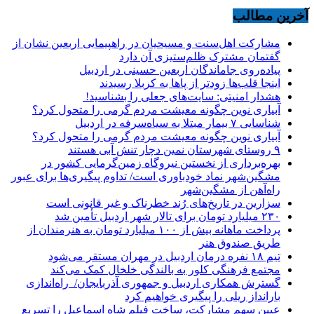
آخرین مطالب
مشارکت اهل‌سنت و مسیحیان در راهپیمایی اربعین نشان از
گفتمان مشترک ظلم‌ستیزی آن دارد
پیاده‌روی جاماندگان اربعین حسینی در اردبیل
اینجا قلب‌ها زودتر از پاها به کربلا رسیدند
هشدار امنیتی: سایت‌های جعلی را بشناسید!
آبیاری نوین چگونه معیشت مردم گرمی را متحول کرد؟
شناسایی ۷ بیمار مبتلا به سیاه‌سرفه در اردبیل
آبیاری نوین چگونه معیشت مردم گرمی را متحول کرد؟
۹ روستای شهرستان نمین دچار تنش آبی هستند
بهره‌برداری از نخستین نیروگاه زمین‌گرمایی کشور در
مشگین‌شهر نماد خودباوری است/ تداوم پیگیری‌ها برای عبور
راه‌آهن از مشگین‌شهر
سزارین در تاریخ‌های رُند خطرناک و غیر قانونی است
۲۳۰ میلیارد تومان برای تالار شهر اردبیل تأمین شد
پرداخت ماهانه بیش از ۱۰۰ میلیارد تومان به هنرمندان از
طریق صندوق هنر
تیم ۱۸ نفره درمان اردبیل در مهران مستقر می‌شود
مجتمع فرهنگی کلور به بالندگی خلخال کمک می‌کند
گسترش همکاری اردبیل و جمهوری آذربایجان/ راه‌اندازی
بارانداز ریلی را پیگیری خواهیم کرد
عیین سهم مشارکت، ساخت فیلم شاه‌ اسماعیل را تسریع