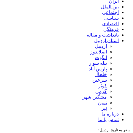
ایران
بین الملل
اجتماعی
سیاسی
اقتصادی
فرهنگی
یادداشت و مقاله
استان اردبیل
اردبیل
اصلاندوز
انگوت
بیله سوار
پارس آباد
خلخال
سرعین
کوثر
گرمی
مشگین شهر
نمین
نیر
درباره ما
تماس با ما
سفر به تاریخ اردبیل؛