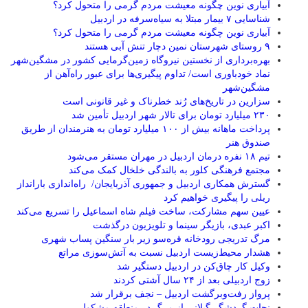
آبیاری نوین چگونه معیشت مردم گرمی را متحول کرد؟
شناسایی ۷ بیمار مبتلا به سیاه‌سرفه در اردبیل
آبیاری نوین چگونه معیشت مردم گرمی را متحول کرد؟
۹ روستای شهرستان نمین دچار تنش آبی هستند
بهره‌برداری از نخستین نیروگاه زمین‌گرمایی کشور در مشگین‌شهر
نماد خودباوری است/ تداوم پیگیری‌ها برای عبور راه‌آهن از
مشگین‌شهر
سزارین در تاریخ‌های رُند خطرناک و غیر قانونی است
۲۳۰ میلیارد تومان برای تالار شهر اردبیل تأمین شد
پرداخت ماهانه بیش از ۱۰۰ میلیارد تومان به هنرمندان از طریق
صندوق هنر
تیم ۱۸ نفره درمان اردبیل در مهران مستقر می‌شود
مجتمع فرهنگی کلور به بالندگی خلخال کمک می‌کند
گسترش همکاری اردبیل و جمهوری آذربایجان/ راه‌اندازی بارانداز
ریلی را پیگیری خواهیم کرد
عیین سهم مشارکت، ساخت فیلم شاه‌ اسماعیل را تسریع می‌کند
اکبر عبدی، بازیگر سینما و تلویزیون درگذشت
مرگ تدریجی رودخانه قره‌سو زیر بار سنگین پساب شهری
هشدار محیط‌زیست اردبیل نسبت به آتش‌سوزی مراتع
وکیل کار چاق‌کن در اردبیل دستگیر شد
زوج اردبیلی بعد از ۲۴ سال آشتی کردند
پرواز رفت‌وبرگشت اردبیل – نجف برقرار شد
نجات گردشگر گیلانی از مرگ در منطقه مشکول