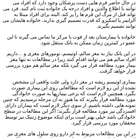
در حال حاضر فرم هایی دست پزشکان وجود دارد که افراد می
توانند با اطلاع والدین و افراد درجه یک خانواده ثبت نام کنند. فرد می
تواند قبل از مرگ این فرم ها را پر کند. البته برای افراد مبتلا به
آلزایمر یا اسکیزو که قدرت تصمیم گیری ندارند، خانواده هایشان می
توانند تصمیم بگیرند.
خانواده یا بیمارستان بعد از فوت با مرکز ما تماس می گیرند تا این
عضو در کمترین زمان ممکن به بانک منتقل شود.
در این بانک نیاز به مغز سالم، اوتیسم، تومورهای مغزی و …داریم.
افراد سالم هم می توانند اقدام کنند زیرا در مطالعات نه تنها مغز
بیمار مورد مطالعه قرار می گیرد بلکه مغز سالم هم مورد بررسی
قرار خواهد گرفت.
بیماری اوتیسم ریشه در مغز دارد ولی علت واقعی آن مشخص
نشده از این رو لازم است که مطالعاتی روی این بیماری صورت
بگیرد. همچنین لازم است که برخی بیماریها به صورت خانوادگی
مورد مطالعه قرار بگیرند که ما هنوز به آن مرحله نرسیدیم که چنین
نمونه هایی داشته باشیم. از سوی دیگر لازم است که بیماران دارای
افسردگی نیز مورد مطالعه قرار بگیرند؛ اگر این مطالعات در سطح
خانوادگی باشد خیلی بهتر است برای اینکه موضوع ژنتیک نیز توسط
محققان مورد بررسی قرار گیرد.
در این بین مطالعات مربوط به اثر دارو روی سلول های مغزی نیز