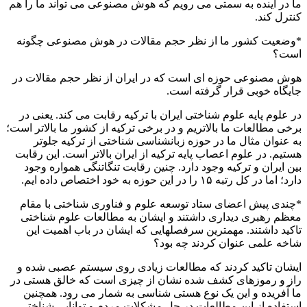
ما در آینده به سمتی می رویم که هوش مصنوعی می تواند ما را هم
کنترل کند.
*وضعیت کشور ما از نظر حجم مقالات در هوش مصنوعی چگونه
است؟
هوش مصنوعی حوزه ای است که در ایران از نظر حجم مقالات در
جایگاه خوبی قرار گرفته است.
در علوم پایه علوم شناختی ایران با ترکیه رقابت می کند. یعنی در
برخی مطالعات ما بالاتریم و در برخی ترکیه از کشور ما بالاتر است؛
به عنوان مثال ما در حوزه زبانشناسی شناختی از ترکیه جلوتر
هستیم. در علوم اعصاب پایه ترکیه از ایران بالاتر است. این رقابت
بین ایران و ترکیه وجود دارد. چنین رقابت تنگاتنگی همواره وجود
دارد؛ اما در کل رتبه ۱۵ را در این حوزه به خود اختصاص داده ایم.
*چندی پیش اعضای ستاد توسعه علوم و فناوری شناختی با مقام
معظم رهبری دیداری داشتند و ایشان به مطالعات علوم شناختی
تاکید داشتند. مهمترین سرفصلهایی که ایشان در باب اهمیت این
شاخه علمی عنوان کردند چه بود؟
ایشان تاکید کردند که مطالعات زیادی روی سیستم عصبی شده و
راز و رموزهای کشف شده نشان از چیزی است که خالق هستی در
ما آفریده و این یک نوع هستی شناسی به شمار می رود. همچنین
استفاده از این مطالعات در حل مشکلات مردم و توانایی شناختی