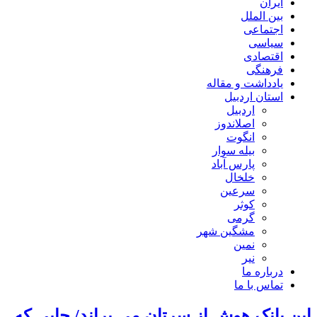
ایران
بین الملل
اجتماعی
سیاسی
اقتصادی
فرهنگی
یادداشت و مقاله
استان اردبیل
اردبیل
اصلاندوز
انگوت
بیله سوار
پارس آباد
خلخال
سرعین
کوثر
گرمی
مشگین شهر
نمین
نیر
درباره ما
تماس با ما
این بانک هوش از سرتان می پراند/ جایی که