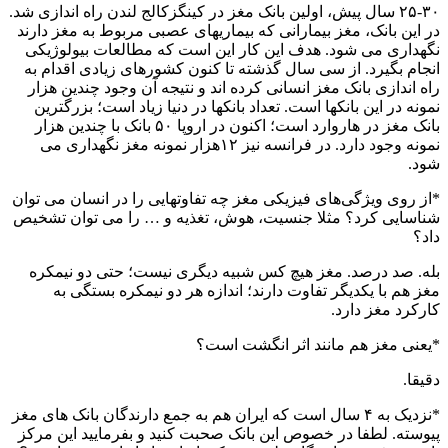
۲۵-۳۰ سال پیش، اولین بانک مغز در کینگزکالج لندن راه اندازی شد.
در این بانک، مغز بیمارانی که بیماریهای عصبی مربوط به مغز دارند
نگهداری می شود. هدف این کار این است که مطالعات بیولوژیکی
انجام بگیرد. از سی سال گذشته تا کنون کشورهای زیادی اقدام به
راه اندازی بانک مغز انسانی کرده اند و نتیجه آن وجود چندین هزار
نمونه در این بانکها است. تعداد بانکها در دنیا زیاد است؛ بزرگترین
بانک مغز در هاروارد است؛ اکنون در اروپا ۵۰ بانک با چندین هزار
نمونه وجود دارد. در فرانسه نیز ۱۲هزار نمونه مغز نگهداری می
شود.
*از روی ویژگی‌های فیزیکی مغز چه تفاوتهایی را در انسان می توان
شناسایی کرد؟ مثلا جنسیت، هوش، تغذیه و … را می توان تشخیص
داد؟
بله. صد درصد. مغز هیچ کس شبیه دیگری نیست؛ حتی دو نیمکره
مغز هم با یکدیگر تفاوت دارند؛ اندازه هر دو نیمکره بستگی به
کارکرد مغز دارد.
*یعنی مغز هم مانند اثر انگشت است؟
دقیقا.
*نزدیک به ۴ سال است که ایران هم به جمع دارندگان بانک های مغز
پیوسته. لطفا در خصوص این بانک صحبت کنید و بفرمایید این مرکز