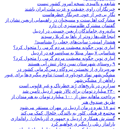
شایعه و ناامیدی نسخه امروز کشور نیست
خبرنگاران راوی حقیقت و عزت ملت ایران باشند
نگارِ بی‌خبر از خود، خبرنگارِ خطرهاست
مشارکت اهل‌سنت و مسیحیان در راهپیمایی اربعین نشان از
گفتمان مشترک ظلم‌ستیزی آن دارد
پیاده‌روی جاماندگان اربعین حسینی در اردبیل
اینجا قلب‌ها زودتر از پاها به کربلا رسیدند
هشدار امنیتی: سایت‌های جعلی را بشناسید!
آبیاری نوین چگونه معیشت مردم گرمی را متحول کرد؟
شناسایی ۷ بیمار مبتلا به سیاه‌سرفه در اردبیل
آبیاری نوین چگونه معیشت مردم گرمی را متحول کرد؟
۹ روستای شهرستان نمین دچار تنش آبی هستند
بهره‌برداری از نخستین نیروگاه زمین‌گرمایی کشور در
مشگین‌شهر نماد خودباوری است/ تداوم پیگیری‌ها برای عبور
راه‌آهن از مشگین‌شهر
سزارین در تاریخ‌های رُند خطرناک و غیر قانونی است
۲۳۰ میلیارد تومان برای تالار شهر اردبیل تأمین شد
پرداخت ماهانه بیش از ۱۰۰ میلیارد تومان به هنرمندان از
طریق صندوق هنر
تیم ۱۸ نفره درمان اردبیل در مهران مستقر می‌شود
مجتمع فرهنگی کلور به بالندگی خلخال کمک می‌کند
گسترش همکاری اردبیل و جمهوری آذربایجان/ راه‌اندازی
بارانداز ریلی را پیگیری خواهیم کرد