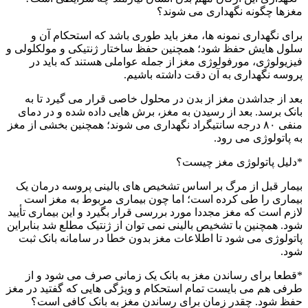
مغزها چگونه نگهداری می شوند؟
برای نگهداری نمونه ها، مغز باید طوری باشد که استحکام آن و
سلول هایش حفظ شود؛ همچنین حفظ ساختار ژنتیکی و مولکلولی و
فیزیولوژی، مورفولوژی مغز از جمله عواملی هستند که باید در
پروسه نگهداری به آن دقت داشته باشیم.
بعد از جداشدن مغز از بدن در محلول خاصی قرار می گیرد تا به
بانک برسد. بعد از رسیدن به مغز، برش هایی داده شده و در دمای
منفی ۸۰ درجه سانتیگراد نگهداری می شوند؛ همچنین بخشی از مغز
به پاتولوژی می رود.
*دلیل پاتولوژی مغز چیست؟
بیمار قبل از مرگ بر اساس تشخیص های بالینی پروسه درمان یک
بیماری را طی کرده است؛ اما چون بیماری مربوط به مغز است
لازم است که مغز مجددا مورد بررسی قرار بگیرد و این بیماری تأیید
شود. همچنین با تشخیص بالینی نمی توان از ژنتیک مطلع شد بنابراین
پاتولوژی می شود تا اطلاعات مغز بدون خطا در سامانه بانک ثبت
شود.
*قطعا برای رساندن مغز به بانک یک زمانی صرف می شود و از
طرفی هم می بایست تمام استحکام و ویژگی هایی که گفتید در مغز
حفظ شود. چقدر زمان برای رساندن مغز به بانک کافی است؟