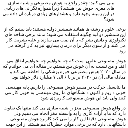
بینی می کنید؛ چقدر راجع به هوش مصنوعی و شبیه سازی
های مغزی خوش بین هستید؟ زیرا همواره نگرانی های زیادی
در این زمینه وجود دارد و هشدارهای زیادی درباره آن داده می
شود؟
برخی علوم و رشته ها همانند شمشیر دولبه هستند؛ باید ببینیم که از
این شمشیر دو لبه چگونه استفاده می شود؛ مانند برخی شاخه های
تکنولوژی و دانش بشر که با آن بمب می سازند و علیه بشریت کار
می کنند و از سوی دیگر برای درمان بیماریها نیز به کار گرفته می
رود.
هوش مصنوعی علمی است که چه بخواهیم چه نخواهیم اتفاق می
افتد و من نسبت به آن خوش بین هستم. در مقاله ای می خواندم که
در سال ۲۰۲۰ هوش مصنوعی حوزه پزشکی را احاطه می کند و
مبادله مالی آن در ۲۰۲۰ برابر با ۶ الی ۷ میلیارد دلار خواهد بود.
ما پتانسیل حرکت در مسیر هوش مصنوعی را داریم. پایه مهندسی
خوبی داریم و اکنون دانشگاههای ما روی مهندسی به خوبی کار می
کنند ولی باید این هوش مصنوعی کاربردی شود.
در واقع هوش مصنوعی مغز را شبیه سازی می کند متنها یک تفاوت
دارد که ما با اراده کاری را به واسطه مغز انجام می دهیم ولی
هوش مصنوعی دقیقا این کار را نمی کند.کاربرد هوش مصنوعی
داستانهایی دارد که در برخی موارد خطرناک هم هستند از این جهت