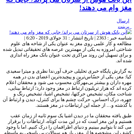
مغز وام می دهند!
ارسال
پرینت
شناسه خبر : 2363 | تاریخ انتشار : 31 جولای 2019 - 6:20 |
مطالعه و کار علمی روی مغز به عنوان یکی از شاخه های علوم
شناختی امروزه به یکی از مهمترین عرصه های تحقیقاتی تبدیل شده
و برای تسهیل این روند مراکزی تحت عنوان بانک مغز راه اندازی
شده اند.
به گزارش پایگاه خبری تحلیلی حرف آور،ندا نظری و میترا سعیدی
کیا: مغز، یکی از حسّاس‌ترین و پیچیده‌ترین اعضای بدن در همه
مهره داران و بیشتر بی‌مهرگان محسوب می شود و محققان اعلام
کرده اند که هزار تریلیون ارتباط در مغز وجود دارد؛ ارتباط بینایی،
شناخت مکان، تشخیص حرکتها، تشخیص اشیا، تشخیص رنگ و
چهره، درک احساس، حرکت چشم ها برای کنترل، دیدن و ارتباط آن
با گذشته و… از جمله این ارتباطات در مغز هستند.
طبق یافته محققان ما در دیدن اشیا یک سوم ثانیه از زمان عقب
هستیم و این مغز است که در این مدت کوتاه، ارتباطات را برقرار
می کند تا بتوانیم ببینیم و دنیای اطرافمان را درک کنیم. اما با وجود
کشف این مشخصه ها از مغز، باز هم سوالات بی پاسخی به واسطه