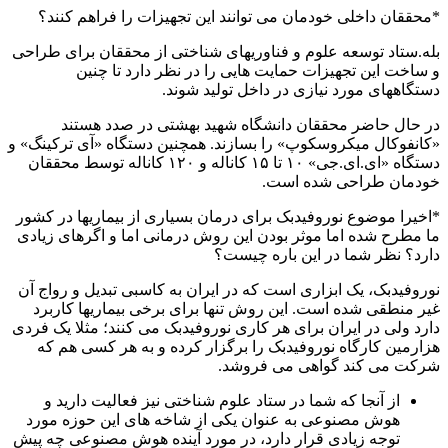
*محققان داخلی خودمان می توانند این تجهیزات را فراهم کنند؟
بله.ستاد توسعه علوم و فناوریهای شناختی از محققان برای طراحی
و ساخت این تجهیزات حمایت هایی را در نظر دارد تا چنین
دستگاههای مورد نیازی در داخل تولید شوند.
در حال حاضر محققان دانشگاه شهید بهشتی در صدد هستند
«کانفوکال میکروسکوپ» را بسازند. همچنین دستگاه «آی ترکینگ» و
دستگاه «ای.ای.جی» ۱۰ تا ۱۵ کاناله و ۱۲۰ کاناله توسط محققان
خودمان طراحی شده است.
*اخیرا موضوع نوروفیدبک برای درمان بسیاری از بیماریها در کشور
ما مطرح شده اما موثر بودن این روش درمانی اما و اگرهای زیادی
دارد؟ نظر شما در این باره چیست؟
نوروفیدبک، یک ابزاری است که در ایران به کاسبی تبدیل و رواج آن
غیر منطقی شده است. این روش تنها برای برخی بیماریها کاربرد
دارد ولی در ایران برای هر کاری نوروفیدبک می کنند؛ مثلا یک فردی
هزارمین کارگاه نوروفیدبک را برگزار کرده و به هر کسی هم که
شرکت می کند گواهی می فروشد.
از آنجا که شما در ستاد علوم شناختی نیز فعالیت دارید و
هوش مصنوعی به عنوان یکی از شاخه های این حوزه مورد
توجه زیادی قرار دارد، در مورد آینده هوش مصنوعی چه پیش