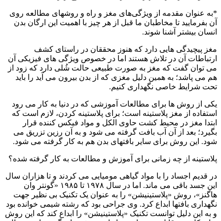
*به عنوان مقدمه از ویژگی‌های مغز و راه و روشهای مطالعه روی
آن بفرمایید تا مخاطبان ما قبل از هر چیز با اهمیت این ارگان بدن
انسان بیشتر آشنا شوند.
مغز پیچیدگی هایی دارد که هنوز محققان در راستای کشف
ارتباطات آن در تلاش هستند اما در خصوص ویژگی های فیزیکی آن
می توان گفت که مغز به صورت طبیعی حالت شُلی دارد که زود از
هم می پاشد؛ به همین دلیل مغزی که از بدن بیرون می آید را باید
تحت شرایط خاصی نگهداری کنیم.
یکی از روش ها برای مطالعات آموزشی که در دنیا به کار می رود
استفاده از مغز پلاستینه است؛ برای پلاستینه کردن، لازم است که
ابتدا مغز در محیط کشت حاوی الکل و مواد فیکس کننده قرار
بگیرد؛ بعد از آن آب بافت گرفته می شود و به آن رزین تزریق می
شود. این روش برای سایر بافتهای بدن هم به کار گرفته می شود.
پلاستینه از چه زمانی برای آموزش و مطالعات به کار گرفته شده؟
در قدیم اجساد را با مواد گیاهی مومیایی می کردند و تا هزاران سال
این جسد باقی می ماند. اما در سال ۱۹۷۸ تا ۱۹۸۵ «گونتر وان
هاگنز»، روش «پلاستینیشن» را به عنوان یک تکنیک بی نظیر جهت
نگهداری بافتها ابداع کرد. وی جراحی بود که رشته شیمی خوانده بود
و به این دلیل توانست تکنیک «پلاستینیشن» را ابداع کند که این روش