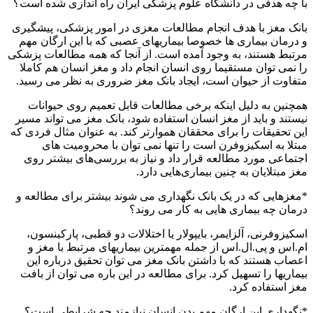
با چه هدفی در دانشگاه علوم پزشکی ایران راه اندازی شده است؟
بانک مغز با هدف انجام مطالعات مغزی در امور پزشکی، پیشگیری
و درمان بیماری ها خصوصا بیماریهای عصبی که با این ارگان مهم
مرتبط هستند، به وجود آمده است. از آنجا که همه مطالعات پزشکی
را نمی توان مستقیما روی انسان انجام داد و مغز انسان هم کاملا
متفاوت از حیوان است، ایجاد بانک مغز ضروری به نظر می رسید.
همچنین به دلیل اینکه برخی مطالعات قابل تعمیم روی حیوانات
نیستند و باید از مغز انسان استفاده شود، بانک مغز می تواند مسیر
این تحقیقات را برای محققان هموارتر کند. به عنوان مثال فردی که
مبتلا به اسکیزوفرن است را تنها نمی توان با محرومیت ‌های
اجتماعی مورد مطالعه قرار داد و نیاز به بررسی‌های بیشتر روی
مغز مبتلایان به چنین بیماری‌هایی دارد.
*مغزهایی که در یک بانک نگهداری می شوند بیشتر برای مطالعه و
درمان چه بیماری هایی به کار می روند؟
اسکیزوفرنی، آلزایمر، بایپولار یا اختلالات دو قطبی، پارکینسون،
ام.اس و پی.ال.اس از جمله مهمترین بیماریهای مرتبط با مغز و
اعصاب هستند که با داشتن بانک مغز می توان تحقیق درباره این
بیماریها را تسهیل کرد. برای مطالعه در این باره می توان از بافت
مغز استفاده کرد.
*نگهداری این ارگان مهم بدن انسان نیازمند چه شرایطی است؟