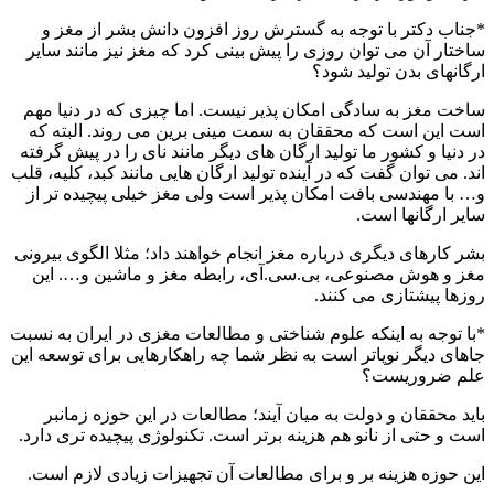
*جناب دکتر با توجه به گسترش روز افزون دانش بشر از مغز و
ساختار آن می توان روزی را پیش بینی کرد که مغز نیز مانند سایر
ارگانهای بدن تولید شود؟
ساخت مغز به سادگی امکان پذیر نیست. اما چیزی که در دنیا مهم
است این است که محققان به سمت مینی برین می روند. البته که
در دنیا و کشور ما تولید ارگان های دیگر مانند نای را در پیش گرفته
اند. می توان گفت که در آینده تولید ارگان هایی مانند کبد، کلیه، قلب
و… با مهندسی بافت امکان پذیر است ولی مغز خیلی پیچیده تر از
سایر ارگانها است.
بشر کارهای دیگری درباره مغز انجام خواهند داد؛ مثلا الگوی بیرونی
مغز و هوش مصنوعی، بی.سی.آی، رابطه مغز و ماشین و…. این
روزها پیشتازی می کنند.
*با توجه به اینکه علوم شناختی و مطالعات مغزی در ایران به نسبت
جاهای دیگر نوپاتر است به نظر شما چه راهکارهایی برای توسعه این
علم ضروریست؟
باید محققان و دولت به میان آیند؛ مطالعات در این حوزه زمانبر
است و حتی از نانو هم هزینه برتر است. تکنولوژی پیچیده تری دارد.
این حوزه هزینه بر و برای مطالعات آن تجهیزات زیادی لازم است.