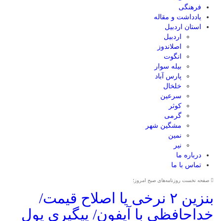
فرهنگی
یادداشت و مقاله
استان اردبیل
اردبیل
اصلاندوز
انگوت
بیله سوار
پارس آباد
خلخال
سرعین
کوثر
گرمی
مشگین شهر
نمین
نیر
درباره ما
تماس با ما
صفحه نخست روزنامه‌های صبح امروز؛
بنزین ۲ نرخی یا اصلاح قیمت/
خداحافظی با آیفون/ پیگیری پول