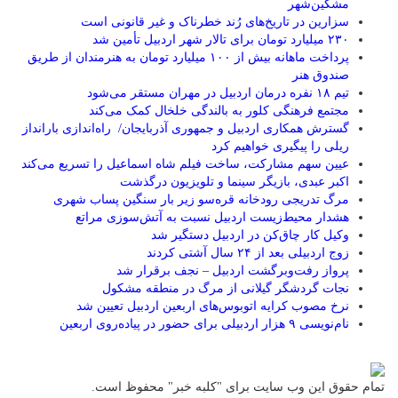
مشگین‌شهر
سزارین در تاریخ‌های رُند خطرناک و غیر قانونی است
۲۳۰ میلیارد تومان برای تالار شهر اردبیل تأمین شد
پرداخت ماهانه بیش از ۱۰۰ میلیارد تومان به هنرمندان از طریق
صندوق هنر
تیم ۱۸ نفره درمان اردبیل در مهران مستقر می‌شود
مجتمع فرهنگی کلور به بالندگی خلخال کمک می‌کند
گسترش همکاری اردبیل و جمهوری آذربایجان/ راه‌اندازی بارانداز
ریلی را پیگیری خواهیم کرد
عیین سهم مشارکت، ساخت فیلم شاه‌ اسماعیل را تسریع می‌کند
اکبر عبدی، بازیگر سینما و تلویزیون درگذشت
مرگ تدریجی رودخانه قره‌سو زیر بار سنگین پساب شهری
هشدار محیط‌زیست اردبیل نسبت به آتش‌سوزی مراتع
وکیل کار چاق‌کن در اردبیل دستگیر شد
زوج اردبیلی بعد از ۲۴ سال آشتی کردند
پرواز رفت‌وبرگشت اردبیل – نجف برقرار شد
نجات گردشگر گیلانی از مرگ در منطقه مشکول
نرخ مصوب کرایه اتوبوس‌های اربعین اردبیل تعیین شد
نام‌نویسی ۹ هزار اردبیلی برای حضور در پیاده‌روی اربعین
تمام حقوق این وب سایت برای "کلبه خبر" محفوظ است.