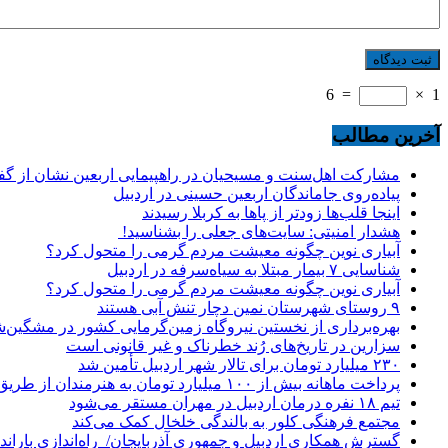
6
=
×
1
آخرین مطالب
مشارکت اهل‌سنت و مسیحیان در راهپیمایی اربعین نشان از گ
پیاده‌روی جاماندگان اربعین حسینی در اردبیل
اینجا قلب‌ها زودتر از پاها به کربلا رسیدند
هشدار امنیتی: سایت‌های جعلی را بشناسید!
آبیاری نوین چگونه معیشت مردم گرمی را متحول کرد؟
شناسایی ۷ بیمار مبتلا به سیاه‌سرفه در اردبیل
آبیاری نوین چگونه معیشت مردم گرمی را متحول کرد؟
۹ روستای شهرستان نمین دچار تنش آبی هستند
بهره‌برداری از نخستین نیروگاه زمین‌گرمایی کشور در مشگین‌شه
سزارین در تاریخ‌های رُند خطرناک و غیر قانونی است
۲۳۰ میلیارد تومان برای تالار شهر اردبیل تأمین شد
پرداخت ماهانه بیش از ۱۰۰ میلیارد تومان به هنرمندان از طریق صندوق هنر
تیم ۱۸ نفره درمان اردبیل در مهران مستقر می‌شود
مجتمع فرهنگی کلور به بالندگی خلخال کمک می‌کند
گسترش همکاری اردبیل و جمهوری آذربایجان/ راه‌اندازی باراندا