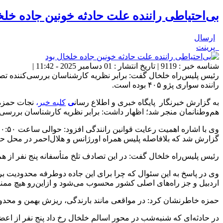
بی‌احتیاطی راننده علت حادثه خونین جاده خلخ
ارسال
پرینت
شناسه خبر : 9119 | تاریخ انتشار : 01 دسامبر 2025 - 11:42 |
رئیس پلیس‌راه خلخال گفت: برابر نظریه کارشناسان بررسی‌کننده تص
راننده سواری پژو ۴۰۵ بوده است.
به گزارش خبرنگار پایگاه خبری و اطلاع رسان
ی
کلبه خبر
،
نجات حمزه د
هم‌وطنانمان منجر شد؛ اظهار داشت: برابر نظریه کارشناسان بررسی‌کننده تص
گزارش شد که بلافاصله پلیس همراه اورژانس و هلال‌احمر در محل ح
رئیس پلیس‌راه خلخال گفت: در این تصادف تلخ متأسفانه پنج نفر از هم
وی در پاسخ به این سئوال که چرا برای این جاده دوطرفه محدودیت بر
اردبیل و جز راه‌های اصلی کشور محسوب می‌شود و ازاین‌رو هیچ ممنوع
حمزه خاطرنشان کرد: در مواقعی مانند بارندگی، ریزش بهمن و محدودی
در حادثه‌ای که شنبه‌شب در محور اسالم خلخال رخ داد پنج نفر از اع