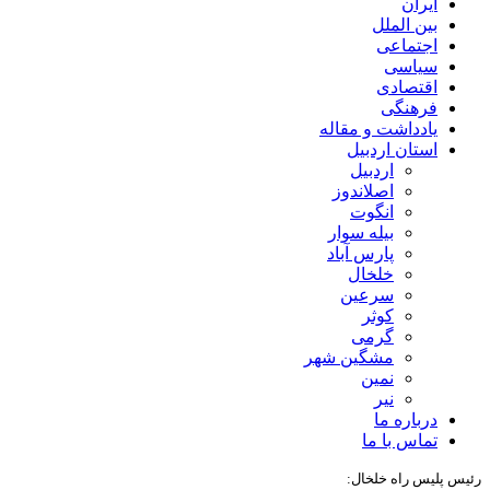
ایران
بین الملل
اجتماعی
سیاسی
اقتصادی
فرهنگی
یادداشت و مقاله
استان اردبیل
اردبیل
اصلاندوز
انگوت
بیله سوار
پارس آباد
خلخال
سرعین
کوثر
گرمی
مشگین شهر
نمین
نیر
درباره ما
تماس با ما
رئیس پلیس راه خلخال: