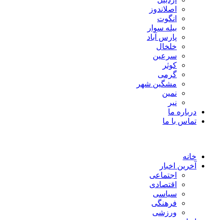
اصلاندوز
انگوت
بیله سوار
پارس آباد
خلخال
سرعین
کوثر
گرمی
مشگین شهر
نمین
نیر
درباره ما
تماس با ما
خانه
آخرین اخبار
اجتماعی
اقتصادی
سیاسی
فرهنگی
ورزشی