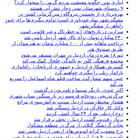
آبیاری نوین چگونه معیشت مردم گرمی را متحول کرد؟
۹ روستای شهرستان نمین دچار تنش آبی هستند
بهره‌برداری از نخستین نیروگاه زمین‌گرمایی کشور در
مشگین‌شهر نماد خودباوری است/ تداوم پیگیری‌ها برای عبور
راه‌آهن از مشگین‌شهر
سزارین در تاریخ‌های رُند خطرناک و غیر قانونی است
۲۳۰ میلیارد تومان برای تالار شهر اردبیل تأمین شد
پرداخت ماهانه بیش از ۱۰۰ میلیارد تومان به هنرمندان از
طریق صندوق هنر
تیم ۱۸ نفره درمان اردبیل در مهران مستقر می‌شود
مجتمع فرهنگی کلور به بالندگی خلخال کمک می‌کند
گسترش همکاری اردبیل و جمهوری آذربایجان/ راه‌اندازی
بارانداز ریلی را پیگیری خواهیم کرد
عیین سهم مشارکت، ساخت فیلم شاه‌ اسماعیل را تسریع
می‌کند
اکبر عبدی، بازیگر سینما و تلویزیون درگذشت
مرگ تدریجی رودخانه قره‌سو زیر بار سنگین پساب شهری
هشدار محیط‌زیست اردبیل نسبت به آتش‌سوزی مراتع
وکیل کار چاق‌کن در اردبیل دستگیر شد
زوج اردبیلی بعد از ۲۴ سال آشتی کردند
پرواز رفت‌وبرگشت اردبیل – نجف برقرار شد
نجات گردشگر گیلانی از مرگ در منطقه مشکول
نرخ مصوب کرایه اتوبوس‌های اربعین اردبیل تعیین شد
نام‌نویسی ۹ هزار اردبیلی برای حضور در پیاده‌روی اربعین