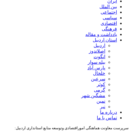
ایران
بین الملل
اجتماعی
سیاسی
اقتصادی
فرهنگی
یادداشت و مقاله
استان اردبیل
اردبیل
اصلاندوز
انگوت
بیله سوار
پارس آباد
خلخال
سرعین
کوثر
گرمی
مشگین شهر
نمین
نیر
درباره ما
تماس با ما
سرپرست معاونت هماهنگی اموراقتصادی وتوسعه منابع استانداری اردبیل: