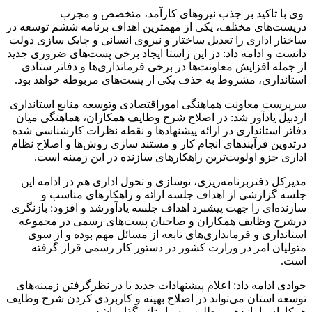
وی با تاکید بر جذب نیروهای کارآمد، متخصص و مجرب
درپست‌های مختلف، یکی از مهمترین اهداف برنامه ششم توسعه در
ساختار اداری را تعدیل ساختار و نیروی انسانی و چابک سازی دولت
دانست و ادامه داد: در این راستا ایجاد برخی پست‌های ضروری جدید
از جمله افزایش معاونت‌ها در برخی فرمانداری‌ها و دفاتر ستادی
استانداری، مشروط به حذف یکی از پست‌های مربوطه خواهد بود.
سرپرست معاونت هماهنگی اموراقتصادی وتوسعه منابع استانداری
اردبیل یادآور شد: در اصلاح شرح وظایف همکاران، هماهنگی میان
دفاتر استانداری در ارائه پیشنهادها و نقطه نظرات کارشناسی شده
درتدوین فرآیندهای انجام کار و مستند سازی روش‌ها و اصلاح نظام
اداری جزو اولویت‌ترین راهکارهای سازنده در این زمینه است.
مدیرکل دفتربرنامه‌ریزی، نوسازی و تحول اداری هم در ادامه این
جلسه گزارشی از اهداف جلسه ارائه و راهکارهای مناسب و
سازنده‌ای را جهت پیشبرد اهداف جلسه یادآورشد و افزود: بازنگری
درشرح وظایف همکاران و صاحبان پست‌های رسمی در مجموعه
استانداری و فرمانداری‌های تابعه از مسائل مهم بوده و از سوی
متولیان امر در وزارت کشور در دستور کار رسمی قرار گرفته
است.
جوادی ادامه داد: اعلام پیشنهادات جدید با در نظرگرفتن زمینه‌های
توسعه استان می‌تواند در اصلاح بهینه و کاربردی کردن شرح وظایف
همکاران با بازدهی مطلوب بسیار تاثیرگذار باشد.