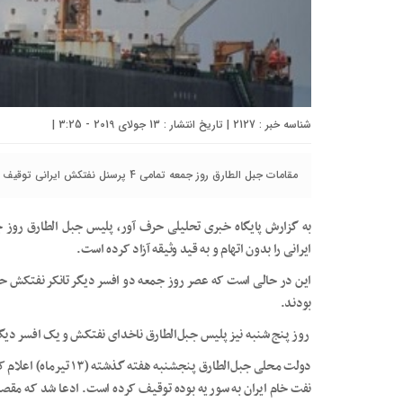
شناسه خبر : 2127 | تاریخ انتشار : 13 جولای 2019 - 3:25 |
مقامات جبل الطارق روز جمعه تمامی 4 پرسنل نفتکش ایرانی توقیف شده در‌ آبهای این منطقه را به قید وثیقه آزاد کردند.
ایرانی را بدون اتهام و به قید وثیقه آزاد کرده است.
این در حالی است که عصر روز جمعه دو افسر دیگر تانکر نفتکش حا
بودند.
روز پنج شنبه نیز پلیس جبل‌الطارق ناخدای نفتکش و یک افسر دیگر
نفت خام ایران به سوریه بوده توقیف کرده است. ادعا شد که مقصد 