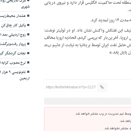
مرگ تدریجی رودخا
 منطقه تحت حاکمیت انگلیس قرار دارد و نیروی دریایی
شهری
ت.
هشدار محیط‌زیست 
دید کرد.
وکیل کار چاق‌کن 
قیف این نفتکش واکنش نشان داد. او در توئیتر نوشت:
زوج اردبیلی بعد از ۲۴ سال آشتی کر
اروپا. آخرین بار که بررسی کردم، اتحادیه اروپا مخالف
پرواز رفت‌وبرگشت
 حامل نفت ایران توسط بریتانیا به نیابت از «تیم ب»،
پایان یابد.»
نجات گردشگر گیل
نرخ مصوب کرایه ا
نام‌نویس
اربعین
https://kolbehkhabar.ir/?p=2127
توسط تیم مدیریت در وب منتشر خواهد شد.
واهد شد.
اشد منتشر نخواهد شد.