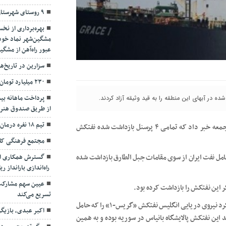
۹ روستای شهرستان نمین دچار تنش آبی هستند
بهره‌برداری از نخ
مشگین‌شهر نماد خودب
عبور راه‌آهن از مشگی
سزارین در تاریخ‌ه
۲۳۰ میلیارد تومان برای تالار شهر اردبیل تأمین شد
از طریق صندوق هنر
تیم ۱۸ نفره درمان اردبیل در مهران مستقر می‌شود
به گزارش پایگاه خبری تحلیلی حرف آور، پلیس جبل الطارق روز جمعه خبر داد که تمامی ۴ پرسنل بازداشت شده نفتکش
مجتمع فرهنگی کلو
مل نفت ایران از سوی مقامات جبل الطارق بازداشت شده
گسترش همکاری ار
راه‌اندازی بارانداز ر
عیین سهم مشارکت،
 این نفتکش را بازداشت کرده بود.
تسریع می‌کند
دولت محلی جبل‌الطارق پنجشنبه هفته گذشته (۱۳ تیرماه) اعلام کرد نیروی دریایی انگلیس نفتکش «گریس-۱» را که حامل
اکبر عبدی، بازیگ
این نفتکش پالایشگاه بانیاس در سوریه بوده و به همین