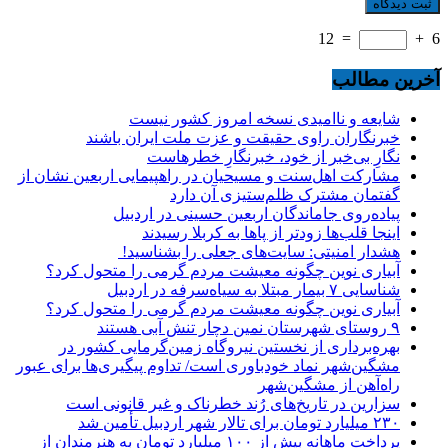
12
=
+
6
آخرین مطالب
شایعه و ناامیدی نسخه امروز کشور نیست
خبرنگاران راوی حقیقت و عزت ملت ایران باشند
نگارِ بی‌خبر از خود، خبرنگارِ خطرهاست
مشارکت اهل‌سنت و مسیحیان در راهپیمایی اربعین نشان از
گفتمان مشترک ظلم‌ستیزی آن دارد
پیاده‌روی جاماندگان اربعین حسینی در اردبیل
اینجا قلب‌ها زودتر از پاها به کربلا رسیدند
هشدار امنیتی: سایت‌های جعلی را بشناسید!
آبیاری نوین چگونه معیشت مردم گرمی را متحول کرد؟
شناسایی ۷ بیمار مبتلا به سیاه‌سرفه در اردبیل
آبیاری نوین چگونه معیشت مردم گرمی را متحول کرد؟
۹ روستای شهرستان نمین دچار تنش آبی هستند
بهره‌برداری از نخستین نیروگاه زمین‌گرمایی کشور در
مشگین‌شهر نماد خودباوری است/ تداوم پیگیری‌ها برای عبور
راه‌آهن از مشگین‌شهر
سزارین در تاریخ‌های رُند خطرناک و غیر قانونی است
۲۳۰ میلیارد تومان برای تالار شهر اردبیل تأمین شد
پرداخت ماهانه بیش از ۱۰۰ میلیارد تومان به هنرمندان از