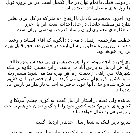
در دولت فعلی با تمام توان در حال تکمیل است. در این پروژه تونل
ها و پل های مفصل احداث شده است.
وی افزود: مخصوصا یک پل با ارتفاع ۸۰ متر که در کل ایران نظیر
ندارد در منطقه خلخال در حال احداث است. این پل جزو
شاهکارهای معماری ایران و نماد قدرت مهندسی ایران است.
خطیب نمازجمعه اردبیل ادامه داد : آنگونه که آقای استاندار وعده
داده اند این پروژه عظیم در سال آینده در جشن دهه فجر قابل بهره
برداری خواهد بود.
وی افزود: آنچه موضوع را اهمیت بیشتری می دهد شروع مطالعه
راه آهن اردبیل به پارس آباد می باشد. در این مسیر، علاوه بر اینکه
شهرهای بین راهی از نعمت راه آهن بهره ‌مند می شوند مسیر ریلی
ما به کشور آذربایجان متصل می گردد. در این خصوص با آن کشور
مذاکره شده و حتی آنها خود، حاضر به احداث بارانداز در پارس آباد
شده اند.
نماینده ولی فقیه در استان اردبیل گفت: به کوری چشم آمریکا و
کشورهای تحریم‌کننده، کشور خود را با چنگ و دندان خواهیم ساخت
و روسیاهی به ذغال خواهد ماند.
سریع ترین لبیک به شعار سال جدید را اردبیل گفت
وی با بیان اینکه سریع ترین لبیک به شعار سال جدید یعنی «رونق