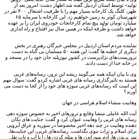
تولید» توسط استان اردبیل گفته شد.اظهار دشت: امروز بعد از
ظهر، کلنگ یک کارخانه بسیار مهم را با ظرفیت اشتغال ۴۰۰ نفر در
شهرستان کوثر به زمین خواهیم زد. این کارخانه با سرمایه ۶۵
میلیارد تومان تولید پیچ تمام کارخانجات خودروی ایران را بر عهده
خواهد داشت و طُرفه اینکه در همین سال نیز افتتاح و راه اندازی
خواهد شد.
نماینده مردم استان اردبیل در مجلس خبرگان رهبری در بخش
دیگری از خطبه ها گفت: این هفته ۵۰ مسلمان بی گناه به دست
تروریست‌های نژادپرست در کشور نیوزیلند جان خود را در مسجد و
در خانه خدا از دست دادند.
وی با بیان اینکه همه می‌گویند ریشه این ترور، رسانه‌های غربی
هستند به تاثیرگذاری رسانه های غربی اشاره کردو گفت: سوال مهم
این است که رسانه‌های غربی سوژه های خود را از کجا به دست می
آورند؟
وهابیت منشاء اسلام هراسی در جهان
آیت الله عاملی منشا وقایع و ترورهای اخیر به خصوص سوژه دهی
رسانه های غربی را وهابیت عنوان کرد و گفت: جنایت های تکان
دهنده وهابیت در چند دهه اخیر مخصوصاً در سوریه و عراق آبرویی
برای اسلام و تراث نبوی نگذاشت. رسانه‌های غربی، این جنایت‌ها،
سر بریدن ها، آدم سوزاندن ها و مثله کردن ها را با آب و تاب نقل