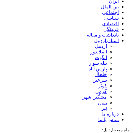
ایران
بین الملل
اجتماعی
سیاسی
اقتصادی
فرهنگی
یادداشت و مقاله
استان اردبیل
اردبیل
اصلاندوز
انگوت
بیله سوار
پارس آباد
خلخال
سرعین
کوثر
گرمی
مشگین شهر
نمین
نیر
درباره ما
تماس با ما
امام جمعه اردبیل: