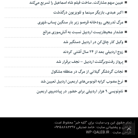
عیین سهم مشارکت، ساخت فیلم شاه‌ اسماعیل را تسریع می‌کند
اکبر عبدی، بازیگر سینما و تلویزیون درگذشت
مرگ تدریجی رودخانه قره‌سو زیر بار سنگین پساب شهری
هشدار محیط‌زیست اردبیل نسبت به آتش‌سوزی مراتع
وکیل کار چاق‌کن در اردبیل دستگیر شد
زوج اردبیلی بعد از ۲۴ سال آشتی کردند
پرواز رفت‌وبرگشت اردبیل – نجف برقرار شد
نجات گردشگر گیلانی از مرگ در منطقه مشکول
نرخ مصوب کرایه اتوبوس‌های اربعین اردبیل تعیین شد
نام‌نویسی ۹ هزار اردبیلی برای حضور در پیاده‌روی اربعین
تمام حقوق این وب سایت برای "کلبه خبر" محفوظ است.
طراحی و پشتیبانی سایت: حامد صدیقی 09358684397
WP-QALEB.IR
طراحی سایت :