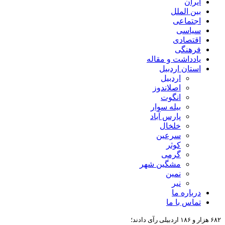
ایران
بین الملل
اجتماعی
سیاسی
اقتصادی
فرهنگی
یادداشت و مقاله
استان اردبیل
اردبیل
اصلاندوز
انگوت
بیله سوار
پارس آباد
خلخال
سرعین
کوثر
گرمی
مشگین شهر
نمین
نیر
درباره ما
تماس با ما
۶۸۲ هزار و ۱۸۶ اردبیلی رآی دادند؛