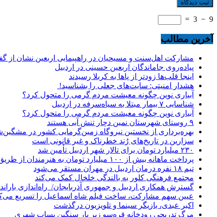
=
3
−
9
آخرین مطالب
مشارکت اهل‌سنت و مسیحیان در راهپیمایی اربعین نشان از گ
پیاده‌روی جاماندگان اربعین حسینی در اردبیل
اینجا قلب‌ها زودتر از پاها به کربلا رسیدند
هشدار امنیتی: سایت‌های جعلی را بشناسید!
آبیاری نوین چگونه معیشت مردم گرمی را متحول کرد؟
شناسایی ۷ بیمار مبتلا به سیاه‌سرفه در اردبیل
آبیاری نوین چگونه معیشت مردم گرمی را متحول کرد؟
۹ روستای شهرستان نمین دچار تنش آبی هستند
بهره‌برداری از نخستین نیروگاه زمین‌گرمایی کشور در مشگین‌شه
سزارین در تاریخ‌های رُند خطرناک و غیر قانونی است
۲۳۰ میلیارد تومان برای تالار شهر اردبیل تأمین شد
پرداخت ماهانه بیش از ۱۰۰ میلیارد تومان به هنرمندان از طریق صندوق هنر
تیم ۱۸ نفره درمان اردبیل در مهران مستقر می‌شود
مجتمع فرهنگی کلور به بالندگی خلخال کمک می‌کند
گسترش همکاری اردبیل و جمهوری آذربایجان/ راه‌اندازی باراندا
عیین سهم مشارکت، ساخت فیلم شاه‌ اسماعیل را تسریع می‌ک
اکبر عبدی، بازیگر سینما و تلویزیون درگذشت
مرگ تدریجی رودخانه قره‌سو زیر بار سنگین پساب شهری