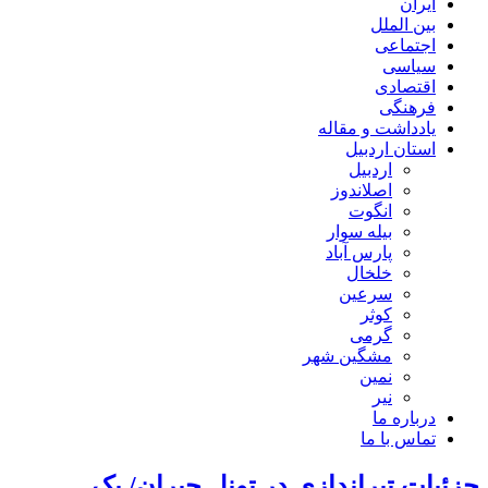
ایران
بین الملل
اجتماعی
سیاسی
اقتصادی
فرهنگی
یادداشت و مقاله
استان اردبیل
اردبیل
اصلاندوز
انگوت
بیله سوار
پارس آباد
خلخال
سرعین
کوثر
گرمی
مشگین شهر
نمین
نیر
درباره ما
تماس با ما
جزئیات تیراندازی در تونل حیران/ یک