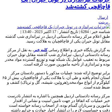
قاچاقچی کشته‌شد
ارسال
پرینت
شناسه خبر : 6284 | تاریخ انتشار : 17 اکتبر 2023 - 13:40 |
طبق اعلام مرکز رسانه دادستانی اردبیل در تیراندازی شب گذشته
مقابل تونل حیران یکی از قاچاقچیان به هلاکت رسید.
به گزارش پایگاه خبری و اطلاع رسانی
کلبه خبر
، به نقل از مرکز
رسانه دادستانی اردبیل، تیراندازی شب گذشته مقابل تونل حیران
مربوط به تعقیب عوامل یک شبکه تهیه و توزیع گسترده مواد مخدر
بوده و تیراندازی از ناحیه مامورین صورت گرفته است.
برابر توضیح ارائه شده: عملیات مذکور با دستور دادستان مرکز
استان انجام یافته و طی آن، با هلاکت یکی از قاچاقچیان، بیش از ۶۵
کیلوگرم از انواع موادمخدر(هروئین، شیشه، گل و تریاک) کشف و
ضبط شده است.
مرکز رسانه دادستانی اردبیل همچنین با اشاره به انتشار نادرست
خبر عملیات که اتفاقا در جهت تامین امنیت و نشانی از اقتدار
مامورین و سربازان گمنام بوده، از اصحاب رسانه خواسته است
دقت و حساسیت لازم را درانتشار اخبار حوادث و جرایم داشته