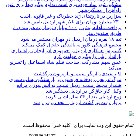
مشگین‌شهر نماد خودباوری است/ تداوم پیگیری‌ها برای عبور
راه‌آهن از مشگین‌شهر
سزارین در تاریخ‌های رُند خطرناک و غیر قانونی است
۲۳۰ میلیارد تومان برای تالار شهر اردبیل تأمین شد
پرداخت ماهانه بیش از ۱۰۰ میلیارد تومان به هنرمندان از
طریق صندوق هنر
تیم ۱۸ نفره درمان اردبیل در مهران مستقر می‌شود
مجتمع فرهنگی کلور به بالندگی خلخال کمک می‌کند
گسترش همکاری اردبیل و جمهوری آذربایجان/ راه‌اندازی
بارانداز ریلی را پیگیری خواهیم کرد
عیین سهم مشارکت، ساخت فیلم شاه‌ اسماعیل را تسریع
می‌کند
اکبر عبدی، بازیگر سینما و تلویزیون درگذشت
مرگ تدریجی رودخانه قره‌سو زیر بار سنگین پساب شهری
هشدار محیط‌زیست اردبیل نسبت به آتش‌سوزی مراتع
وکیل کار چاق‌کن در اردبیل دستگیر شد
زوج اردبیلی بعد از ۲۴ سال آشتی کردند
پرواز رفت‌وبرگشت اردبیل – نجف برقرار شد
تمام حقوق این وب سایت برای "کلبه خبر" محفوظ است.
طراحی و پشتیبانی سایت: حامد صدیقی 09358684397