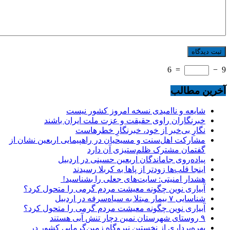
6
=
−
9
آخرین مطالب
شایعه و ناامیدی نسخه امروز کشور نیست
خبرنگاران راوی حقیقت و عزت ملت ایران باشند
نگارِ بی‌خبر از خود، خبرنگارِ خطرهاست
مشارکت اهل‌سنت و مسیحیان در راهپیمایی اربعین نشان از
گفتمان مشترک ظلم‌ستیزی آن دارد
پیاده‌روی جاماندگان اربعین حسینی در اردبیل
اینجا قلب‌ها زودتر از پاها به کربلا رسیدند
هشدار امنیتی: سایت‌های جعلی را بشناسید!
آبیاری نوین چگونه معیشت مردم گرمی را متحول کرد؟
شناسایی ۷ بیمار مبتلا به سیاه‌سرفه در اردبیل
آبیاری نوین چگونه معیشت مردم گرمی را متحول کرد؟
۹ روستای شهرستان نمین دچار تنش آبی هستند
بهره‌برداری از نخستین نیروگاه زمین‌گرمایی کشور در