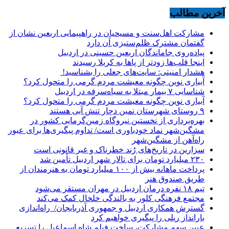
آخرین مطالب
مشارکت اهل‌سنت و مسیحیان در راهپیمایی اربعین نشان از
گفتمان مشترک ظلم‌ستیزی آن دارد
پیاده‌روی جاماندگان اربعین حسینی در اردبیل
اینجا قلب‌ها زودتر از پاها به کربلا رسیدند
هشدار امنیتی: سایت‌های جعلی را بشناسید!
آبیاری نوین چگونه معیشت مردم گرمی را متحول کرد؟
شناسایی ۷ بیمار مبتلا به سیاه‌سرفه در اردبیل
آبیاری نوین چگونه معیشت مردم گرمی را متحول کرد؟
۹ روستای شهرستان نمین دچار تنش آبی هستند
بهره‌برداری از نخستین نیروگاه زمین‌گرمایی کشور در
مشگین‌شهر نماد خودباوری است/ تداوم پیگیری‌ها برای عبور
راه‌آهن از مشگین‌شهر
سزارین در تاریخ‌های رُند خطرناک و غیر قانونی است
۲۳۰ میلیارد تومان برای تالار شهر اردبیل تأمین شد
پرداخت ماهانه بیش از ۱۰۰ میلیارد تومان به هنرمندان از
طریق صندوق هنر
تیم ۱۸ نفره درمان اردبیل در مهران مستقر می‌شود
مجتمع فرهنگی کلور به بالندگی خلخال کمک می‌کند
گسترش همکاری اردبیل و جمهوری آذربایجان/ راه‌اندازی
بارانداز ریلی را پیگیری خواهیم کرد
عیین سهم مشارکت، ساخت فیلم شاه‌ اسماعیل را تسریع