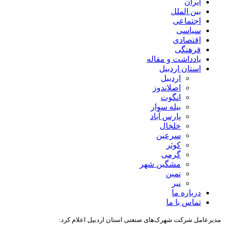
ایران
بین الملل
اجتماعی
سیاسی
اقتصادی
فرهنگی
یادداشت و مقاله
استان اردبیل
اردبیل
اصلاندوز
انگوت
بیله سوار
پارس آباد
خلخال
سرعین
کوثر
گرمی
مشگین شهر
نمین
نیر
درباره ما
تماس با ما
مدیرعامل شرکت شهرک‌های صنعتی استان اردبیل اعلام کرد: