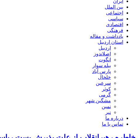
ایران
بین الملل
اجتماعی
سیاسی
اقتصادی
فرهنگی
یادداشت و مقاله
استان اردبیل
اردبیل
اصلاندوز
انگوت
بیله سوار
پارس آباد
خلخال
سرعین
کوثر
گرمی
مشگین شهر
نمین
نیر
درباره ما
تماس با ما
خاطره رهبرانقلاب از علت پذیرش پست ریاست‌