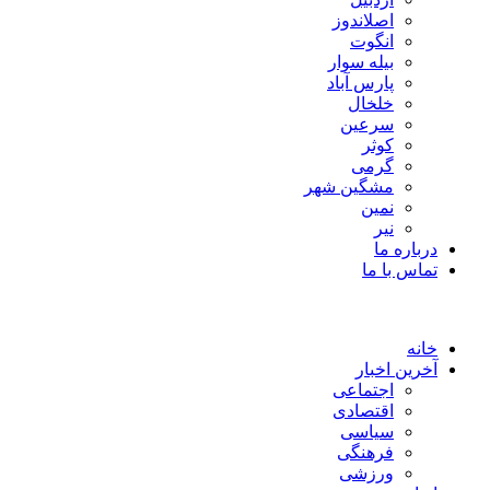
اصلاندوز
انگوت
بیله سوار
پارس آباد
خلخال
سرعین
کوثر
گرمی
مشگین شهر
نمین
نیر
درباره ما
تماس با ما
خانه
آخرین اخبار
اجتماعی
اقتصادی
سیاسی
فرهنگی
ورزشی