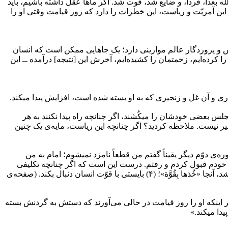
ّه بعداً، فردا، و ضایع شد، فوت شد. اگر ماها عقل داشته باشیم، باید
 این آمریّت و ریاست، این خطرات را دارد که روز قیامت وقتی او را
مقدّس و پروردگار عالم موازینی دارد؛ یک جاهایی ممکن است که انسان
 کرده‌ایم، زحمتمان را کشیده‌ایم، آخرش این [نتیجه] درآمده ــ این
اری و آن غل و زنجیری که به او بسته شده است، افزایش پیدا میکند.
مجلس بعضی خودشان را میکُشند، اگر چنانچه راه پیدا نکنند به هر
تدبیر نیست. ملاحظه کردید؟ اگر چنانچه این ریاست، مایه‌ی یک چنین
د بر ما، هیچ ــ دوره‌ی دوّم دیگر یقیناً گفتم من قطعاً نامزد نمیشوم؛ امام به من
 خودم قبول کردم و رفتم. درست این است که اگر چنانچه تکلیفی
وجود ندارد، واجب بر انسان نیست، انسان نرود به سراغش و دنبال نکند آن را. بله، اگر چنانچه ناچار شد، ناگزیر شد، به گردن انسان گذاشته شد، آنجا «خُذها بِقُوَّة»؛ (۴) بایستی با قوّت انسان دنبال بکند. (صفحه‌ی
داشته باشد مگر اینکه او را روز قیامت در حالی می‌آورند که دستش به گردنش بسته
یدا میکند.»