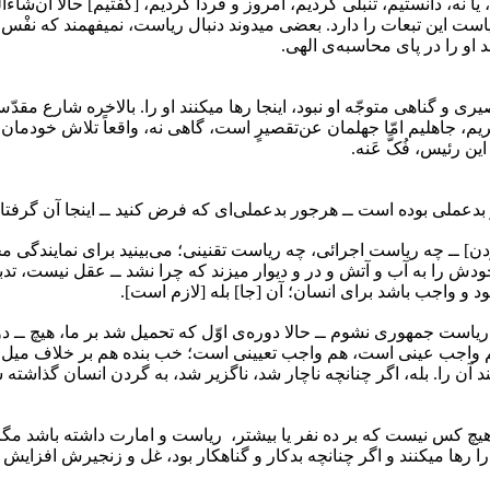
نه، دانستیم، تنبلی کردیم، امروز و فردا کردیم، [گفتیم] حالا ان‌شاءالل
یاست این تبعات را دارد. بعضی میدوند دنبال ریاست، نمیفهمند که نفْس
قصیری و گناهی متوجّه او نبود، اینجا رها میکنند او را. بالاخره شارع 
م، جاهلیم امّا جهلمان عن‌تقصیرٍ است، گاهی نه، واقعاً تلاش خودمان را
 رئیس، فُکَّ عَنه.
و بدعملی بوده است ــ هرجور بدعملی‌ای که فرض کنید ــ اینجا آن گرفت
 [بودن] ــ چه ریاست اجرائی، چه ریاست تقنینی؛ می‌بینید برای نمایندگی 
ره، خودش را به آب و آتش و در و دیوار میزند که چرا نشد ــ عقل نیست، 
د و واجب باشد برای انسان؛ آن [جا] بله [لازم است].
وری، قطعاً عازم (۳) بودم به اینکه نامزد ریاست جمهوری نشوم ــ حالا دوره‌ی اوّل که تحمیل ش
د: هم واجب عینی است، هم واجب تعیینی است؛ خب بنده هم بر خلاف میل
یامبر اکرم (ص) میفرماید: هیچ کس نیست که بر ده نفر یا بیشتر، ‌ ریاست و امارت 
 رها میکنند و اگر چنانچه بدکار و گناهکار بود، غل و زنجیرش افزایش پ