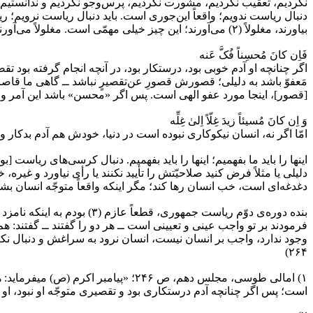
نکردیم، تعقیب نکردیم، مشورت نکردیم، پرس‌و‌جو نکردیم و ندانستیم، یا 
دنبال ریاست ندویم؛ واقعاً این‌جوری است. باید دنبال ریاست نرویم؛ ر
بیاورند، مغلولاً (۲) می‌آورند؛ این چیز خیلی مهمّی است. مغلولاً می‌آورند او را در پای محاسبه‌ی الهی.
فَاِن کانَ مُحسِناً فُکَّ عَنه
اگر چنانچه او آدم خوبی بود، درستکار بود، در آنچه انجام گرفته بود ت
مَعفوّ باشد به دلیلی؛ قصورش قصورِ عن‌تقصیرٍ نباشد ــ گاهی ما قاصری
[قصور]، اینجا مورد عفو الهی است. پس اگر «محسن» باشد این آمر و این
وَ اِن کانَ مُسیئاً زیدَ غِلّاً اِلىٰ غِلِّه
امّا اگر نه، انسان نیکوکاری نبوده است در دنیا، خودش هم آدم بدکار 
اینها را باید ما بفهمیم؛ اینها را باید بفهمیم. دنبال کرسی‌های ریاست
دلیلی یا مثلاً فرض کنید صلاحیّتش را تأیید نکنند یا رأی نیاورد و غی
دغدغه‌ای است، خب انسان رها کند؛ مگر اینکه واقعاً متوجّه انسان بشو
بنده دوره‌ی دوّم ریاست جمه
فرمودند بر تو واجب عینی و تعیینی است ــ هر دو را گفتند ــ گفتن
۲۶۴)
۱) امالی طوسی، مجلس دهم، ص ۲۴۶؛ «پ
است؛ پس اگر چنانچه آدم درستکاری بود و تقصیری متوجّه او نبود، او را