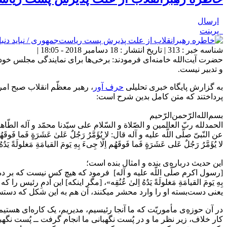
ارسال
پرینت
شناسه خبر : 313 | تاریخ انتشار : 18 دسامبر 2018 - 18:05 |
حضرت آیت‌الله خامنه‌ای فرمودند: برخی‌ها برای نمایندگی مجلس خودشان 
و تدبیر نیست.
به گزارش پایگاه خبری تحلیلی
حرف آور
پرداختند که متن کامل بدین شرح است:
بسم‌الله‌الرّحمن‌الرّحیم
الحمدلله ربّ العالمین و الصّلاة و السّلام علی سیّدنا محمّد و آله الطّا
عن النّبیّ صلَّى ‌اللَّه علیه و آله قال: لا یُؤَمَّرُ رَجُلٌ عَلىٰ عَشَرَةٍ فَما فَوقَهُم‌ اِلّا
لا یُؤَمَّرُ رَجُلٌ عَلى عَشَرَةٍ فَما فَوقَهُم‌ اِلّا جِی‌ءَ بِهِ یَومَ القیامَةِ مَغلولَةً یَدُهُ
این حدیث درباره‌ی بنده و امثال بنده است؛
[رسول اکرم صلّی اللّه علیه و آله] فرمود که هیچ کس نیست که بر ده نف
بِهِ یَومَ القیامَةِ مَغلولَةً یَدُهُ اِلىٰ عُنُقِه‌»، [مگر اینکه] این آ
یعنی دست‌بسته او را وارد محشر میکنند، آن هم به این شکل که دستش 
در آن حوزه‌ِی مأموریّت که ما آنجا رئیسیم، مدیریم، یک کاره‌ای هستیم،
کار خلاف، زیر نظر ما و در پُست نگهبانی ما انجام گرفت ــ پُست نگهبا