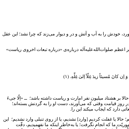
اورد، خودش را به آب و آتش و در و دیوار می‌زند که چرا نشد؛ این عقل
 به شرح حدیثی از پیامبر اعظم صلوات‌الله‌علیه‌آله درباره‌ی «درباره تبعات اخروی ریاست»
ِن کانَ مُسیئاً زیدَ غِلّاً اِلىٰ غِلِّهِ. (۱)
ا بر هشتاد میلیون نفر امارت و ریاست داشته باشد؛ ــ «اِلّا جی‌ءَ
می را در روز قیامت وقتی که می‌آورند، دست او را به گردنش بسته‌اند؛
 دارد که ایجاب میکند این را.
 حالا یا غفلت کردیم [وارد] نشدیم، یا از روی تنبلی وارد نشدیم؛ این
ریّت ما که انجام نگرفت؛ یا به‌خاطر اینکه ما نفهمیدیم، دقّت