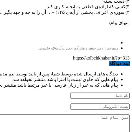
۲) دست بسته
۳)کسی که اراده‌ی قطعی به انجام کاری کند
۴) سوره‌‌ى اعراف، بخشى از آیه‌ى ۱۴۵؛ «… آن را به جد و جهد بگیر …»
انتهای پیام/
منبع خبر : دفتر حفظ و نشر آثار حضرت آیت‌الله خامنه‌ای
https://kolbehkhabar.ir/?p=313
ثبت دیدگاه
دیدگاه های ارسال شده توسط شما، پس از تایید توسط تیم مدی
پیام هایی که حاوی تهمت یا افترا باشد منتشر نخواهد شد.
پیام هایی که به غیر از زبان فارسی یا غیر مرتبط باشد منتشر ن