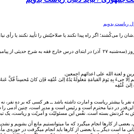
را می‌کُشند؛ اگر راه پیدا نکنند یا صلاحیّتش را تأیید نکنند یا رأی نی
، رهبر معظّم انقلاب صبح امروز (سه‌شنبه ۲۷ آذر) در ابتدای درس خارج فقه
هرین و لعنة الله علی اعدائهم اجمعین.
 جِی‌ءَ بِهِ یَومَ القیامَةِ مَغلولَةً یَدُهُ اِلىٰ عُنُقِه فَاِن کانَ مُحسِناً فُکَّ عَنهُ وَ ا
 اِلىٰ عُنُقِه
ر یا بیشتر ریاست و امارت داشته باشد ــ هر کسی که بر ده نفر، نه حال
دمِ رئیس را که این‌قدر در دنیا محترم است و رئیس است و مدیر است، ‌چنین آد
به گردنش بسته است. نفْس این مسئولیّت و آمریّت و ریاست، یک تبعاتی
 بعضی از کارها انجام میگیرد که ما میتوانستیم مانع آن بشویم و نشدیم؛
نی ما است دیگر ــ یا بعضی از کارها باید انجام میگرفت در حوزه‌ی مأمو