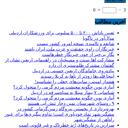
0
=
−
3
آخرین مطالب
تعیین پاداش ۲۰۰ تا ۵۰۰ میلیونی برای ورزشکاران اردبیلی
مدال‌آور در ناگویا
شایعه و ناامیدی نسخه امروز کشور نیست
خبرنگاران راوی حقیقت و عزت ملت ایران باشند
نگارِ بی‌خبر از خود، خبرنگارِ خطرهاست
مشارکت اهل‌سنت و مسیحیان در راهپیمایی اربعین نشان از
گفتمان مشترک ظلم‌ستیزی آن دارد
پیاده‌روی جاماندگان اربعین حسینی در اردبیل
اینجا قلب‌ها زودتر از پاها به کربلا رسیدند
هشدار امنیتی: سایت‌های جعلی را بشناسید!
آبیاری نوین چگونه معیشت مردم گرمی را متحول کرد؟
شناسایی ۷ بیمار مبتلا به سیاه‌سرفه در اردبیل
آبیاری نوین چگونه معیشت مردم گرمی را متحول کرد؟
۹ روستای شهرستان نمین دچار تنش آبی هستند
بهره‌برداری از نخستین نیروگاه زمین‌گرمایی کشور در
مشگین‌شهر نماد خودباوری است/ تداوم پیگیری‌ها برای عبور
راه‌آهن از مشگین‌شهر
سزارین در تاریخ‌های رُند خطرناک و غیر قانونی است