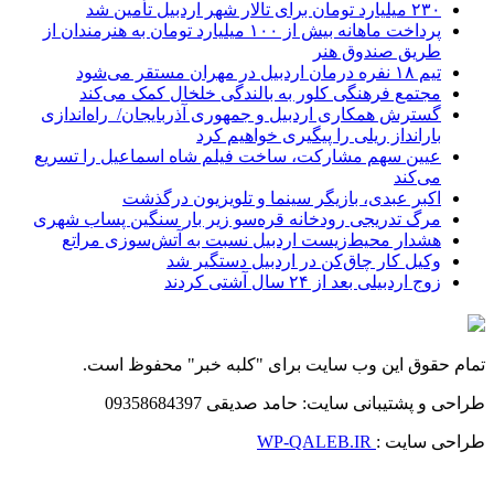
۲۳۰ میلیارد تومان برای تالار شهر اردبیل تأمین شد
پرداخت ماهانه بیش از ۱۰۰ میلیارد تومان به هنرمندان از
طریق صندوق هنر
تیم ۱۸ نفره درمان اردبیل در مهران مستقر می‌شود
مجتمع فرهنگی کلور به بالندگی خلخال کمک می‌کند
گسترش همکاری اردبیل و جمهوری آذربایجان/ راه‌اندازی
بارانداز ریلی را پیگیری خواهیم کرد
عیین سهم مشارکت، ساخت فیلم شاه‌ اسماعیل را تسریع
می‌کند
اکبر عبدی، بازیگر سینما و تلویزیون درگذشت
مرگ تدریجی رودخانه قره‌سو زیر بار سنگین پساب شهری
هشدار محیط‌زیست اردبیل نسبت به آتش‌سوزی مراتع
وکیل کار چاق‌کن در اردبیل دستگیر شد
زوج اردبیلی بعد از ۲۴ سال آشتی کردند
تمام حقوق این وب سایت برای "کلبه خبر" محفوظ است.
طراحی و پشتیبانی سایت: حامد صدیقی 09358684397
طراحی سایت :
WP-QALEB.IR