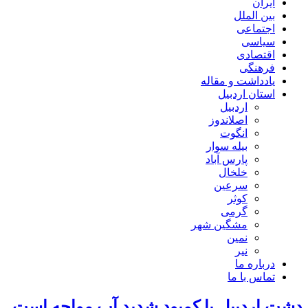
ایران
بین الملل
اجتماعی
سیاسی
اقتصادی
فرهنگی
یادداشت و مقاله
استان اردبیل
اردبیل
اصلاندوز
انگوت
بیله سوار
پارس آباد
خلخال
سرعین
کوثر
گرمی
مشگین شهر
نمین
نیر
درباره ما
تماس با ما
دشت اردبیل با کمبود شدید آب مواجه است