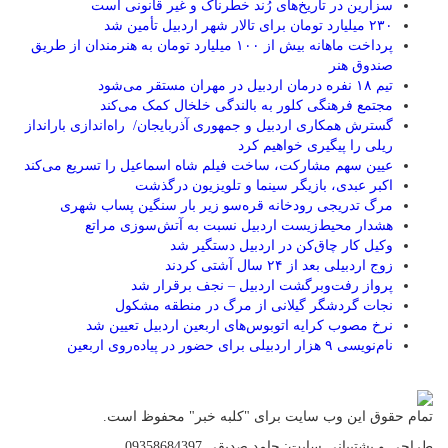
سزارین در تاریخ‌های رُند خطرناک و غیر قانونی است
۲۳۰ میلیارد تومان برای تالار شهر اردبیل تأمین شد
پرداخت ماهانه بیش از ۱۰۰ میلیارد تومان به هنرمندان از طریق
صندوق هنر
تیم ۱۸ نفره درمان اردبیل در مهران مستقر می‌شود
مجتمع فرهنگی کلور به بالندگی خلخال کمک می‌کند
گسترش همکاری اردبیل و جمهوری آذربایجان/ راه‌اندازی بارانداز
ریلی را پیگیری خواهیم کرد
عیین سهم مشارکت، ساخت فیلم شاه‌ اسماعیل را تسریع می‌کند
اکبر عبدی، بازیگر سینما و تلویزیون درگذشت
مرگ تدریجی رودخانه قره‌سو زیر بار سنگین پساب شهری
هشدار محیط‌زیست اردبیل نسبت به آتش‌سوزی مراتع
وکیل کار چاق‌کن در اردبیل دستگیر شد
زوج اردبیلی بعد از ۲۴ سال آشتی کردند
پرواز رفت‌وبرگشت اردبیل – نجف برقرار شد
نجات گردشگر گیلانی از مرگ در منطقه مشکول
نرخ مصوب کرایه اتوبوس‌های اربعین اردبیل تعیین شد
نام‌نویسی ۹ هزار اردبیلی برای حضور در پیاده‌روی اربعین
تمام حقوق این وب سایت برای "کلبه خبر" محفوظ است.
طراحی و پشتیبانی سایت: حامد صدیقی 09358684397