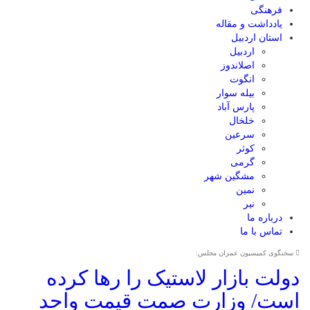
فرهنگی
یادداشت و مقاله
استان اردبیل
اردبیل
اصلاندوز
انگوت
بیله سوار
پارس آباد
خلخال
سرعین
کوثر
گرمی
مشگین شهر
نمین
نیر
درباره ما
تماس با ما
سخنگوی کمیسیون عمران مجلس:
دولت بازار لاستیک را رها کرده
است/ وزارت صمت قیمت واحد