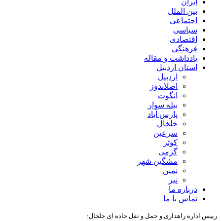
ایران
بین الملل
اجتماعی
سیاسی
اقتصادی
فرهنگی
یادداشت و مقاله
استان اردبیل
اردبیل
اصلاندوز
انگوت
بیله سوار
پارس آباد
خلخال
سرعین
کوثر
گرمی
مشگین شهر
نمین
نیر
درباره ما
تماس با ما
رییس اداره راهداری و حمل و نقل جاده ای خلخال: