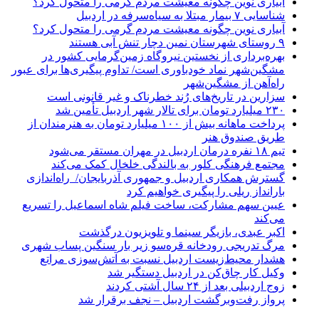
آبیاری نوین چگونه معیشت مردم گرمی را متحول کرد؟
شناسایی ۷ بیمار مبتلا به سیاه‌سرفه در اردبیل
آبیاری نوین چگونه معیشت مردم گرمی را متحول کرد؟
۹ روستای شهرستان نمین دچار تنش آبی هستند
بهره‌برداری از نخستین نیروگاه زمین‌گرمایی کشور در
مشگین‌شهر نماد خودباوری است/ تداوم پیگیری‌ها برای عبور
راه‌آهن از مشگین‌شهر
سزارین در تاریخ‌های رُند خطرناک و غیر قانونی است
۲۳۰ میلیارد تومان برای تالار شهر اردبیل تأمین شد
پرداخت ماهانه بیش از ۱۰۰ میلیارد تومان به هنرمندان از
طریق صندوق هنر
تیم ۱۸ نفره درمان اردبیل در مهران مستقر می‌شود
مجتمع فرهنگی کلور به بالندگی خلخال کمک می‌کند
گسترش همکاری اردبیل و جمهوری آذربایجان/ راه‌اندازی
بارانداز ریلی را پیگیری خواهیم کرد
عیین سهم مشارکت، ساخت فیلم شاه‌ اسماعیل را تسریع
می‌کند
اکبر عبدی، بازیگر سینما و تلویزیون درگذشت
مرگ تدریجی رودخانه قره‌سو زیر بار سنگین پساب شهری
هشدار محیط‌زیست اردبیل نسبت به آتش‌سوزی مراتع
وکیل کار چاق‌کن در اردبیل دستگیر شد
زوج اردبیلی بعد از ۲۴ سال آشتی کردند
پرواز رفت‌وبرگشت اردبیل – نجف برقرار شد